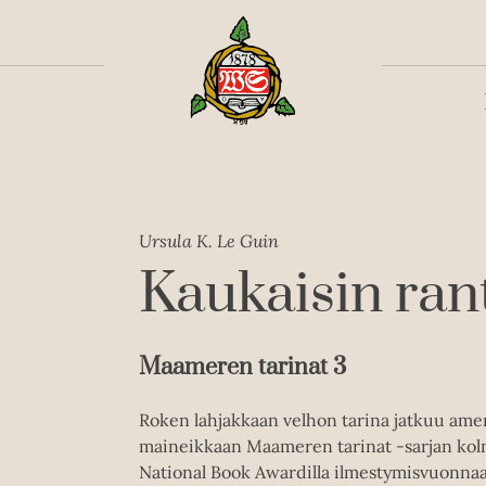
Toiss
Ursula K. Le Guin
Kaukaisin ran
Maameren tarinat 3
Roken lahjakkaan velhon tarina jatkuu amerik
maineikkaan Maameren tarinat -sarjan ko
National Book Awardilla ilmestymisvuonnaa