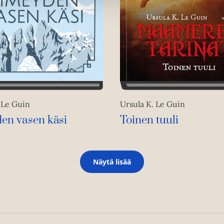
u
t
e
e
n
v
ä
l
i
 Le Guin
Ursula K. Le Guin
l
en vasen käsi
Toinen tuuli
e
h
t
e
Näytä lisää
e
n