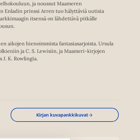
velhokouluun, ja noussut Maameren
 Enladin prinssi Arren tuo hälyttäviä uutisia
 arkkimaagin itsensä on lähdettävä pitkälle
ousun.
n aikojen hienoimmista fantasiasarjoista. Ursula
olkieniin ja C. S. Lewisiin, ja Maameri-kirjojen
 J. K. Rowlingia.
Kirjan kuvapankkikuvat