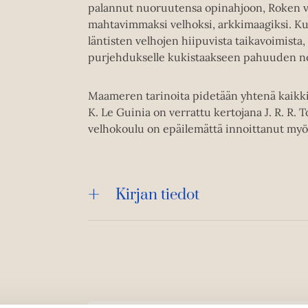
palannut nuoruutensa opinahjoon, Roken 
mahtavimmaksi velhoksi, arkkimaagiksi. Kun
läntisten velhojen hiipuvista taikavoimista,
purjehdukselle kukistaakseen pahuuden n
Maameren tarinoita pidetään yhtenä kaikkie
K. Le Guinia on verrattu kertojana J. R. R. T
velhokoulu on epäilemättä innoittanut myös
Kirjan tiedot