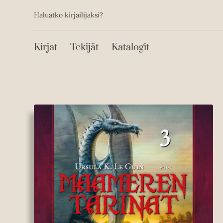
Toissijainen
Hyppää
Haluatko kirjailijaksi?
sisältöön
Päävalikko
Kirjat
Tekijät
Katalogit