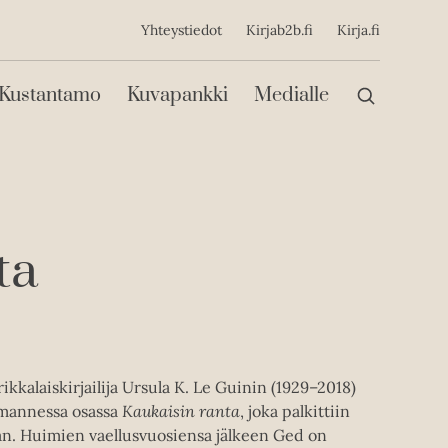
ijainen
Yhteystiedot
Kirjab2b.fi
Kirja.fi
Päävalikko
Kustantamo
Kuvapankki
Medialle
ta
kalaiskirjailija Ursula K. Le Guinin (1929­–2018)
lmannessa osassa
Kaukaisin ranta
, joka palkittiin
n. Huimien vaellusvuosiensa jälkeen Ged on