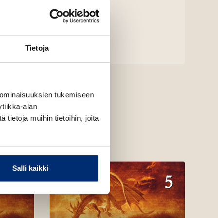
Tietoja
 ominaisuuksien tukemiseen
tiikka-alan
ietoja muihin tietoihin, joita
Salli kaikki