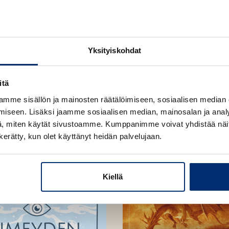
Osta teos
Äänikirja
K
B
Yksityiskohdat
u
o
u
o
itä
n
k
t
b
mme sisällön ja mainosten räätälöimiseen, sosiaalisen median
e
e
iseen. Lisäksi jaamme sosiaalisen median, mainosalan ja analy
l
a
, miten käytät sivustoamme. Kumppanimme voivat yhdistää näitä t
e
t
n kerätty, kun olet käyttänyt heidän palvelujaan.
A
u
k
Kiellä
e
a
a
u