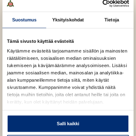
t
r
e
e
p
e
l
n
i
a
e
T
Suostumus
Yksityiskohdat
Tietoja
n
a
l
v
O
O
i
Tämä sivusto käyttää evästeitä
t
h
h
i
Käytämme evästeitä tarjoamamme sisällön ja mainosten
i
i
e
räätälöimiseen, sosiaalisen median ominaisuuksien
t
t
tukemiseen ja kävijämäärämme analysoimiseen. Lisäksi
a
a
jaamme sosiaalisen median, mainosalan ja analytiikka-
k
k
alan kumppaneillemme tietoja siitä, miten käytät
u
u
sivustoamme. Kumppanimme voivat yhdistää näitä
v
v
tietoja muihin tietoihin, joita olet antanut heille tai joita on
a
a
kerätty, kun olet käyttänyt heidän palvelujaan.
t
t
Salli kaikki