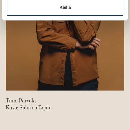
Kiellä
Vi
Ku
Timo Parvela
Kuva: Sabrina Bqain