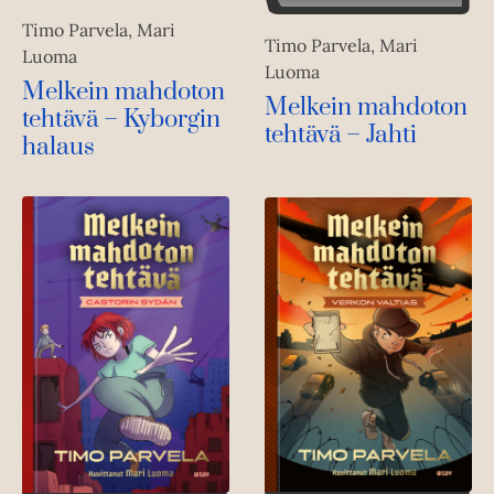
Timo Parvela, Mari
Timo Parvela, Mari
Luoma
Luoma
Melkein mahdoton
Melkein mahdoton
tehtävä – Kyborgin
tehtävä – Jahti
halaus