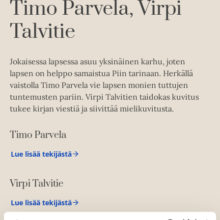
k
Timo Parvela
Virpi
u
e
k
Talvitie
a
e
a
a
u
a
u
Jokaisessa lapsessa asuu yksinäinen karhu, joten
u
t
lapsen on helppo samaistua Piin tarinaan. Herkällä
u
e
vaistolla Timo Parvela vie lapsen monien tuttujen
t
e
tuntemusten pariin. Virpi Talvitien taidokas kuvitus
e
n
tukee kirjan viestiä ja siivittää mielikuvitusta.
e
v
n
ä
Timo Parvela
v
l
ä
i
Lue lisää tekijästä
T
l
l
i
i
m
e
Virpi Talvitie
o
l
h
P
e
a
t
Lue lisää tekijästä
V
r
h
e
i
v