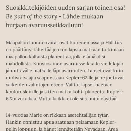
Suosikkitekijöiden uuden sarjan toinen osa!
Be part of the story
- Lähde mukaan
hurjaan avaruusseikkailuun!
Maapallon luonnonvarat ovat hupenemassa ja Hallitus
on päättänyt lähettää joukon lapsia matkaan tutkimaan
maapallon kaltaista planeettaa, jolla elämä olisi
mahdollista. Kuusiosainen avaruusseikkailu vie lukijan
jännittävälle matkalle läpi avaruuden. Lapset ovat kuin
uudisraivaajia saapuessaan Kepler-62:lle ja he joutuvat
vaikeiden valintojen eteen. Valitut lapset haetaan
koulutusleirille ja sitten matka kohti planeetta Kepler-
62:ta voi alkaa. Mutta kaikki ei ole siltä mitä näyttää.
14-vuotias Marie on rikkaan asetehtailijan tytär.
Hänkin onnistuu apua saatuaan pelaamaan Kepler-
pelin loppuun, ja hänet lennätetään Nevadaan, Area