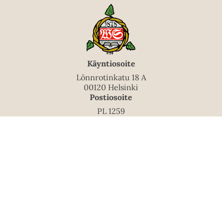
Käyntiosoite
Lönnrotinkatu 18 A
00120 Helsinki
Postiosoite
PL 1259
00101 Helsinki
Puhelinvaihde
010 5060 200