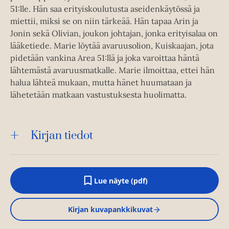
51:lle. Hän saa erityiskoulutusta aseidenkäytössä ja
miettii, miksi se on niin tärkeää. Hän tapaa Arin ja
Jonin sekä Olivian, joukon johtajan, jonka erityisalaa on
lääketiede. Marie löytää avaruusolion, Kuiskaajan, jota
pidetään vankina Area 51:llä ja joka varoittaa häntä
lähtemästä avaruusmatkalle. Marie ilmoittaa, ettei hän
halua lähteä mukaan, mutta hänet huumataan ja
lähetetään matkaan vastustuksesta huolimatta.
Kirjan tiedot
Lue näyte (pdf)
A
u
k
Kirjan kuvapankkikuvat
e
a
a