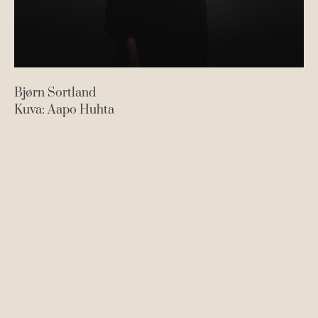
t
t
Bjørn Sortland
Kuva: Aapo Huhta