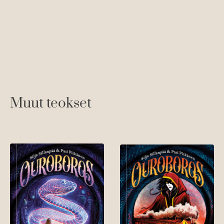
Ti
Ku
Muut teokset