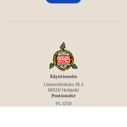
Käyntiosoite
Lönnrotinkatu 18 A
00120 Helsinki
Postiosoite
PL 1259
00101 Helsinki
Puhelinvaihde
010 5060 200