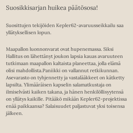
Suosikkisarjan huikea päätösosa!
Suosittujen tekijöiden Kepler62-avaruusseikkailu saa
yllätyksellisen lopun.
Maapallon luonnonvarat ovat hupenemassa. Siksi
Hallitus on lähettänyt joukon lapsia kauas avaruuteen
tutkimaan maapallon kaltaista planeettaa, jolla elämä
olisi mahdollista.Paniikki on vallannut retkikunnan.
Asevarasto on tyhjennetty ja vastalääkkeet on kätketty
lapsilta. Ylimääräisen kapselin salamatkustaja on
ilmiselvästi kaiken takana, ja hänen henkilöllisyytensä
on yllätys kaikille. Pitääkö mikään Kepler62-projektissa
enää paikkaansa? Salaisuudet paljastuvat yksi toisensa
jälkeen.