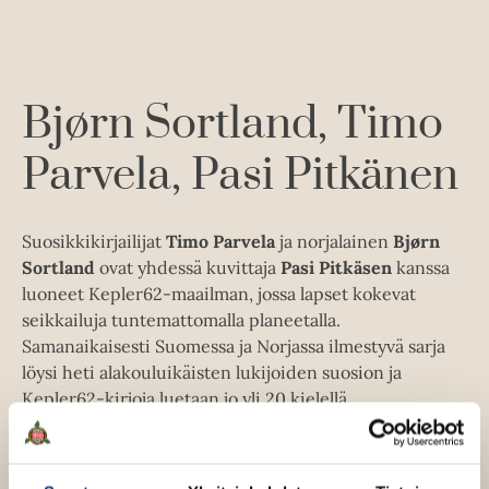
l
a
A
e
e
e
t
u
l
a
A
k
e
t
u
e
A
k
Bjørn Sortland
Timo
a
u
e
a
k
Parvela
Pasi Pitkänen
a
u
e
a
u
a
u
t
a
u
Suosikkikirjailijat
Timo Parvela
ja norjalainen
Bjørn
e
u
t
Sortland
ovat yhdessä kuvittaja
Pasi Pitkäsen
kanssa
e
u
e
luoneet Kepler62-maailman, jossa lapset kokevat
n
t
e
seikkailuja tuntemattomalla planeetalla.
v
e
n
Samanaikaisesti Suomessa ja Norjassa ilmestyvä sarja
ä
e
v
löysi heti alakouluikäisten lukijoiden suosion ja
l
n
ä
Kepler62-kirjoja luetaan jo yli 20 kielellä.
i
v
l
l
ä
i
e
l
l
Bjørn Sortland
h