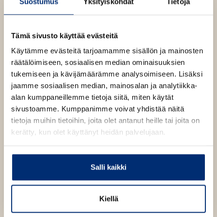
i
Suostumus
Yksityiskohdat
Tietoja
e
t
l
h
Lue lisää tekijästä
B
e
e
t
j
e
h
Tämä sivusto käyttää evästeitä
ø
e
n
Timo Parvela
r
t
Käytämme evästeitä tarjoamamme sisällön ja mainosten
e
n
e
S
räätälöimiseen, sosiaalisen median ominaisuuksien
n
Lue lisää tekijästä
T
o
e
tukemiseen ja kävijämäärämme analysoimiseen. Lisäksi
i
r
n
m
t
jaamme sosiaalisen median, mainosalan ja analytiikka-
Pasi Pitkänen
o
l
alan kumppaneillemme tietoja siitä, miten käytät
P
a
a
sivustoamme. Kumppanimme voivat yhdistää näitä
n
Lue lisää tekijästä
P
r
d
tietoja muihin tietoihin, joita olet antanut heille tai joita on
a
v
s
kerätty, kun olet käyttänyt heidän palvelujaan.
e
i
l
P
a
i
t
Salli kaikki
k
ä
O
O
n
e
Kiellä
h
h
n
i
i