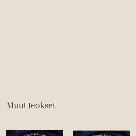
Ti
Ku
Muut teokset