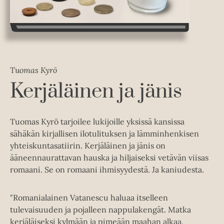
Tuomas Kyrö
Kerjäläinen ja jänis
Tuomas Kyrö tarjoilee lukijoille yksissä kansissa
sähäkän kirjallisen ilotulituksen ja lämminhenkisen
yhteiskuntasatiirin. Kerjäläinen ja jänis on
ääneennaurattavan hauska ja hiljaiseksi vetävän viisas
romaani. Se on romaani ihmisyydestä. Ja kaniudesta.
"Romanialainen Vatanescu haluaa itselleen
tulevaisuuden ja pojalleen nappulakengät. Matka
kerjäläiseksi kylmään ja pimeään maahan alkaa.