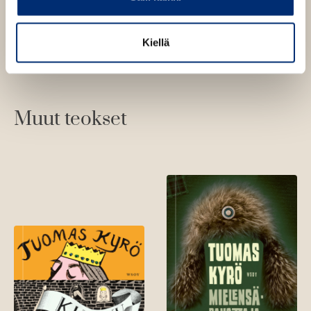
Kuva: Jari KivelaPixoi Ltd
Kiellä
Muut teokset