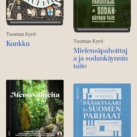
Tuomas Kyrö
Tuomas Kyrö
Kunkku
Mielensäpahoittaj
a ja sodankäynnin
taito