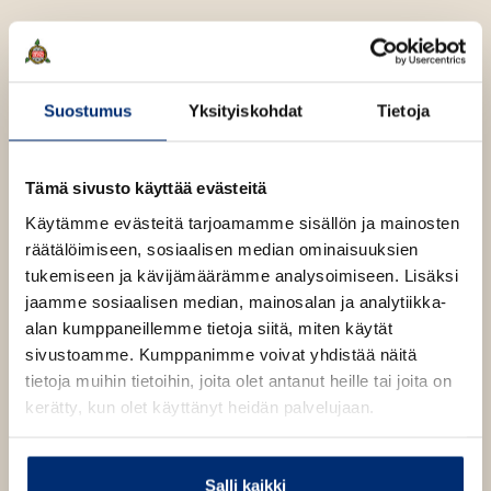
a
u
o
u
m
u
a
s
t
K
Suostumus
Yksityiskohdat
Tietoja
e
y
e
r
ö
n
Tämä sivusto käyttää evästeitä
v
ä
Käytämme evästeitä tarjoamamme sisällön ja mainosten
l
räätälöimiseen, sosiaalisen median ominaisuuksien
i
tukemiseen ja kävijämäärämme analysoimiseen. Lisäksi
l
jaamme sosiaalisen median, mainosalan ja analytiikka-
e
alan kumppaneillemme tietoja siitä, miten käytät
h
sivustoamme. Kumppanimme voivat yhdistää näitä
t
tietoja muihin tietoihin, joita olet antanut heille tai joita on
e
kerätty, kun olet käyttänyt heidän palvelujaan.
e
n
Tuomas Kyrö
Salli kaikki