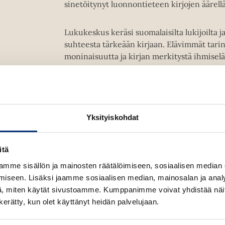
sinetöitynyt luonnontieteen kirjojen äärellä
Lukukeskus keräsi suomalaisilta lukijoilta ja
suhteesta tärkeään kirjaan. Elävimmät tarina
moninaisuutta ja kirjan merkitystä ihmis
Kirja joka muutti elämäni -hankkeen idea 
kirjallisuuspääkaupungista Edinburghista, j
jatkunut kautta Euroopan.
Yksityiskohdat
itä
Kirjan tiedot
mme sisällön ja mainosten räätälöimiseen, sosiaalisen median
iseen. Lisäksi jaamme sosiaalisen median, mainosalan ja analy
, miten käytät sivustoamme. Kumppanimme voivat yhdistää näitä t
Lue näyte (pdf)
n kerätty, kun olet käyttänyt heidän palvelujaan.
A
u
k