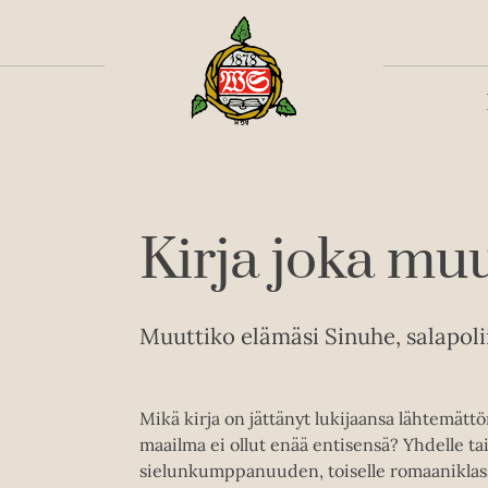
Toiss
Kirja joka mu
Muuttiko elämäsi Sinuhe, salapolii
Mikä kirja on jättänyt lukijaansa lähtemä
maailma ei ollut enää entisensä? Yhdelle ta
sielunkumppanuuden, toiselle romaaniklas