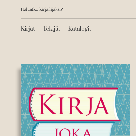
Toissijainen
Hyppää
Haluatko kirjailijaksi?
sisältöön
Päävalikko
Kirjat
Tekijät
Katalogit