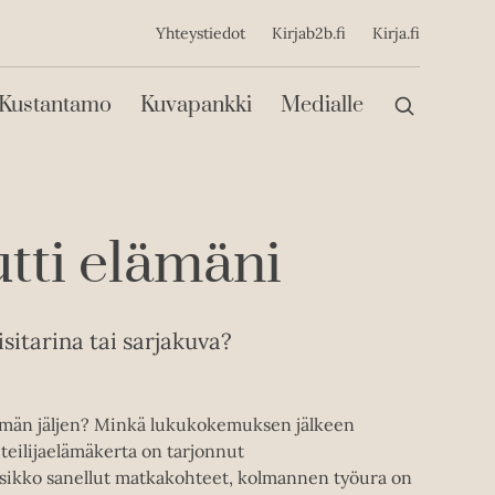
ijainen
Yhteystiedot
Kirjab2b.fi
Kirja.fi
Päävalikko
Kustantamo
Kuvapankki
Medialle
utti elämäni
sitarina tai sarjakuva?
ttömän jäljen? Minkä lukukokemuksen jälkeen
iteilijaelämäkerta on tarjonnut
sikko sanellut matkakohteet, kolmannen työura on