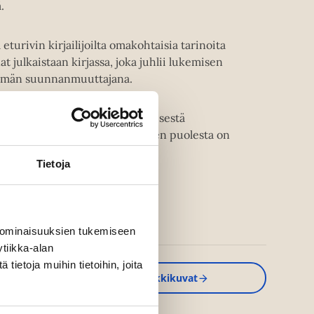
.
 eturivin kirjailijoilta omakohtaisia tarinoita
t julkaistaan kirjassa, joka juhlii lukemisen
elämän suunnanmuuttajana.
on peräisin maailman ensimmäisestä
osta marssi järisyttävien kirjojen puolesta on
Tietoja
 ominaisuuksien tukemiseen
tiikka-alan
ietoja muihin tietoihin, joita
Kirjan kuvapankkikuvat