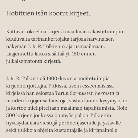
Hobittien isän kootut kirjeet.
Kattava kokoelma kirjeitä maailman rakastetuimpiin
kuuluvalta tarinankertojalta tarjoaa harvinaisen
näkymän J. R. R. Tolkienin ajatusmaailmaan.
Laajennettu laitos sisältää yli 150 ennen
julkaisematonta kirjettä.
J. R. R. Tolkien oli 1900-luvun armoitetuimpia
kirjeenkirjoittajia. Pitkissä, usein esseemäisissä
kirjeissä hän selostaa
Tarun Sormusten herrasta
ja
muiden kirjojensa taustoja, vastaa fanien kysymyksiin
ja kertoo mielipiteitään maailman tapahtumista. Noin
500 kirjeen joukossa on myös paljon Tolkienin
hyväsydämisiä viestejä perheenjäsenille ja ystäville
sekä tiukkoja ohjeita kustantajalle ja kirjapainolle.