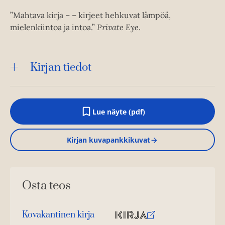
”Mahtava kirja – – kirjeet hehkuvat lämpöä,
mielenkiintoa ja intoa.”
Private Eye
.
Kirjan tiedot
Lue näyte (pdf)
A
u
k
Kirjan kuvapankkikuvat
e
a
a
u
u
Osta teos
t
e
e
n
Kovakantinen kirja
v
O
K