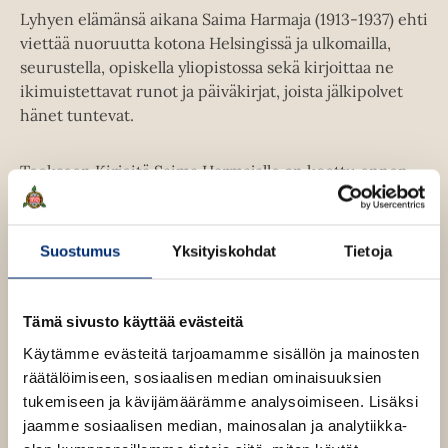
Lyhyen elämänsä aikana Saima Harmaja (1913-1937) ehti
viettää nuoruutta kotona Helsingissä ja ulkomailla,
seurustella, opiskella yliopistossa sekä kirjoittaa ne
ikimuistettavat runot ja päiväkirjat, joista jälkipolvet
hänet tuntevat.
Teokseen Kirjeitä Saima Harmajalle on koottu ennen
julkaisemattomia Saima Harmajan jäämistöstä
löytyneitä kirjeitä ja tervehdyksiä, jotka avaavat
ainutlaatuisen näköalan 1930-luvun nuorison ja
Suostumus
Yksityiskohdat
Tietoja
sivistyneistön elämään: lukuisat ystävät niin
keuhkotautiparantolasta kuin eri puolilta Eurooppaa
kirjoittavat Saimalle. Kirjailija ja suomentaja Tyyni
Tämä sivusto käyttää evästeitä
Tuulio muistaa nuorta runoilijaa usein kesähuvilallaan
Käytämme evästeitä tarjoamamme sisällön ja mainosten
ja matkoillaan.
räätälöimiseen, sosiaalisen median ominaisuuksien
tukemiseen ja kävijämäärämme analysoimiseen. Lisäksi
Myös vuosikymmeniä Saima Harmajan lukijoita
jaamme sosiaalisen median, mainosalan ja analytiikka-
askarruttanut mysteeri ratkeaa: sulhanen Jaakko "Jake"