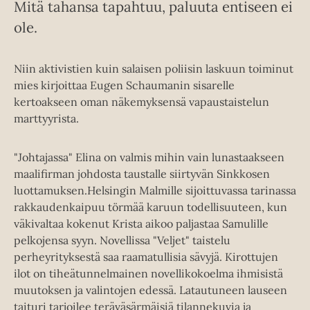
Mitä tahansa tapahtuu, paluuta entiseen ei
ole.
Niin aktivistien kuin salaisen poliisin laskuun toiminut
mies kirjoittaa Eugen Schaumanin sisarelle
kertoakseen oman näkemyksensä vapaustaistelun
marttyyrista.
"Johtajassa" Elina on valmis mihin vain lunastaakseen
maalifirman johdosta taustalle siirtyvän Sinkkosen
luottamuksen.Helsingin Malmille sijoittuvassa tarinassa
rakkaudenkaipuu törmää karuun todellisuuteen, kun
väkivaltaa kokenut Krista aikoo paljastaa Samulille
pelkojensa syyn. Novellissa "Veljet" taistelu
perheyrityksestä saa raamatullisia sävyjä. Kirottujen
ilot on tiheätunnelmainen novellikokoelma ihmisistä
muutoksen ja valintojen edessä. Latautuneen lauseen
taituri tarjoilee teräväsärmäisiä tilannekuvia ja