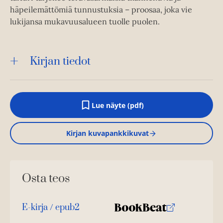
häpeilemättömiä tunnustuksia – proosaa, joka vie
lukijansa mukavuusalueen tuolle puolen.
Kirjan tiedot
Lue näyte (pdf)
A
u
k
Kirjan kuvapankkikuvat
e
a
a
u
u
Osta teos
t
e
e
n
E-kirja / epub2
v
K
B
ä