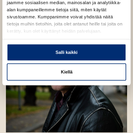
i
jaamme sosiaalisen median, mainosalan ja analytiikka-
v
L
alan kumppaneillemme tietoja siitä, miten käytät
a
ä
m
sivustoamme. Kumppanimme voivat yhdistää näitä
l
p
tietoja muihin tietoihin, joita olet antanut heille tai joita on
i
e
l
kerätty, kun olet käyttänyt heidän palvelujaan.
l
a
e
h
Salli kaikki
t
e
e
Kiellä
n