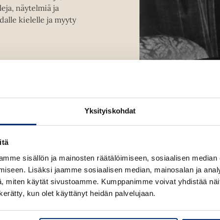
u
t
leja, näytelmiä ja
e
u
e
lle kielelle ja myyty
n
t
e
v
e
n
ä
e
v
l
n
ä
i
v
l
l
ä
rbien tai The
i
e
l
ijasta.” – The New
l
h
i
Yksityiskohdat
e
t
l
h
e
e
t
e
itä
h
e
n
t
mme sisällön ja mainosten räätälöimiseen, sosiaalisen median
e
e
iseen. Lisäksi jaamme sosiaalisen median, mainosalan ja analy
n
e
, miten käytät sivustoamme. Kumppanimme voivat yhdistää näitä t
n
n kerätty, kun olet käyttänyt heidän palvelujaan.