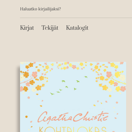
Toissijainen
Hyppää
Haluatko kirjailijaksi?
sisältöön
Päävalikko
Kirjat
Tekijät
Katalogit