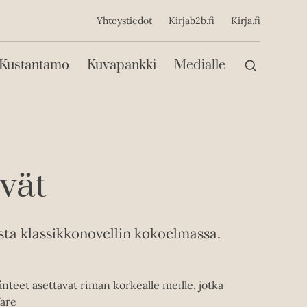
ijainen
Yhteystiedot
Kirjab2b.fi
Kirja.fi
Päävalikko
Kustantamo
Kuvapankki
Medialle
vät
sta klassikkonovellin kokoelmassa.
änteet asettavat riman korkealle meille, jotka
Ware