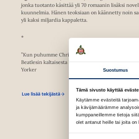
jonka tuotanto käsittää yli 70 romaanin lisäksi novel
kuunnelmia. Hänen teoksiaan on käännetty noin sada
yli kaksi miljardia kappaletta.
*
”Kun puhumme Christiestä, puhumme pikemmin Ba
Beatlesin kaltaisesta kulttuuri-ilmiöstä kuin kirjail
Yorker
Suostumus
Tämä sivusto käyttää eväste
Lue lisää tekijästä
A
Käytämme evästeitä tarjoama
g
a
ja kävijämäärämme analysoim
t
kumppaneillemme tietoja siitä
h
olet antanut heille tai joita o
a
C
h
r