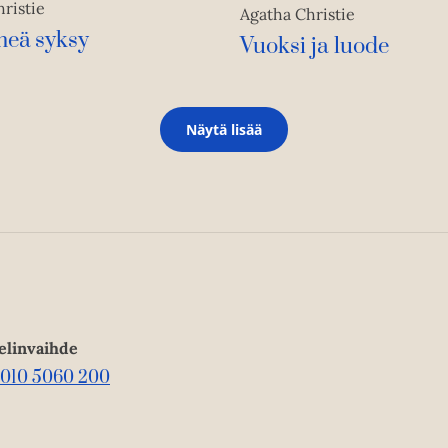
ristie
Agatha Christie
meä syksy
Vuoksi ja luode
Näytä lisää
elinvaihde
010 5060 200