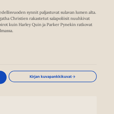
dellisvuoden synnit paljastuvat sulavan lumen alta.
atha Christien rakastetut salapoliisit nuuhkivat
oirot kuin Harley Quin ja Parker Pynekin ratkovat
ilmassa.
Kirjan kuvapankkikuvat