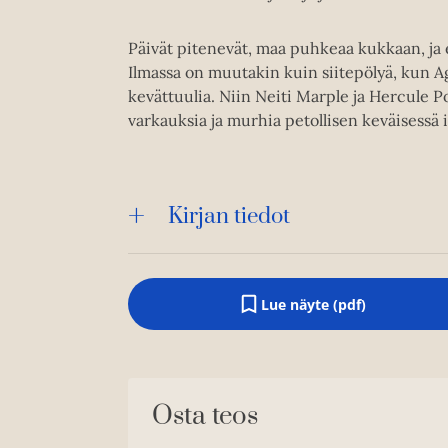
Päivät pitenevät, maa puhkeaa kukkaan, ja e
Ilmassa on muutakin kuin siitepölyä, kun Ag
kevättuulia. Niin Neiti Marple ja Hercule P
varkauksia ja murhia petollisen keväisessä 
Kirjan tiedot
Lue näyte (pdf)
A
u
k
e
a
a
Osta teos
u
u
t