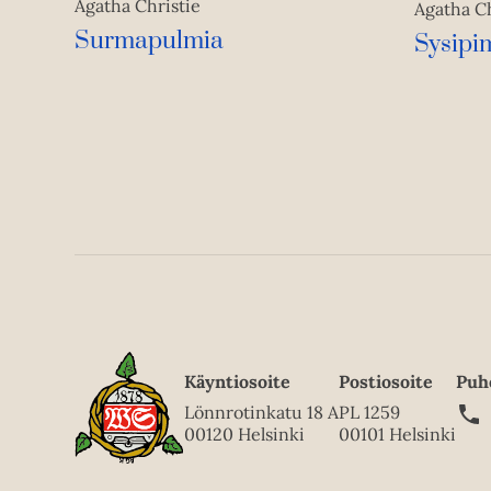
Agatha Christie
Agatha Ch
Surmapulmia
Sysipi
Käyntiosoite
Postiosoite
Puh
Lönnrotinkatu 18 A
PL 1259
00120 Helsinki
00101 Helsinki