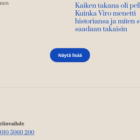
anen
Kaiken takana oli pel
Kuinka Viro menetti
historiansa ja miten 
saadaan takaisin
Näytä lisää
elinvaihde
010 5060 200