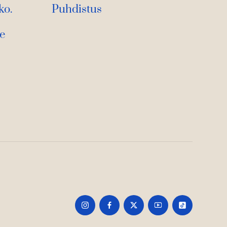
ko.
Puhdistus
se