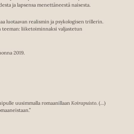
desta ja lapsensa menettäneestä naisesta.
a luotaavan realismin ja psykologisen trillerin.
teeman: liiketoiminnaksi valjastetun
uonna 2019.
huipulle uusimmalla romaanillaan
Koirapuisto
. (…)
omaaneistaan.”