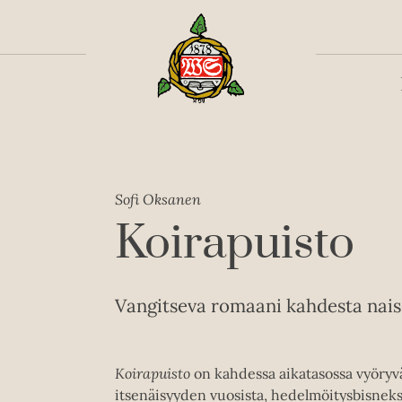
Toiss
Sofi Oksanen
Koirapuisto
Vangitseva romaani kahdesta naise
Koirapuisto
on kahdessa aikatasossa vyöryv
itsenäisyyden vuosista, hedelmöitysbisnekse