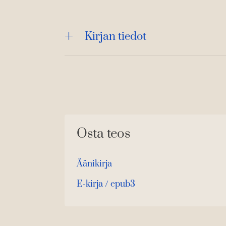
Kirjan tiedot
Osta teos
Äänikirja
K
B
u
o
E-kirja / epub3
K
B
u
o
u
o
n
k
u
o
t
b