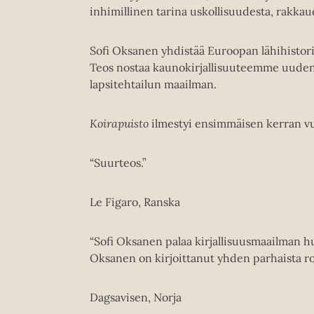
inhimillinen tarina uskollisuudesta, rakkau
Sofi Oksanen yhdistää Euroopan lähihistoria
Teos nostaa kaunokirjallisuuteemme uuden 
lapsitehtailun maailman.
Koirapuisto
ilmestyi ensimmäisen kerran v
“Suurteos.”
Le Figaro, Ranska
“Sofi Oksanen palaa kirjallisuusmaailman 
Oksanen on kirjoittanut yhden parhaista r
Dagsavisen, Norja