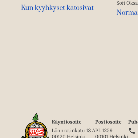
Sofi Oks
Kun kyyhkyset katosivat
Norma
Käyntiosoite
Postiosoite
Puh
Lönnrotinkatu 18 A
PL 1259
00120 Helsinki
00101 Helsinki