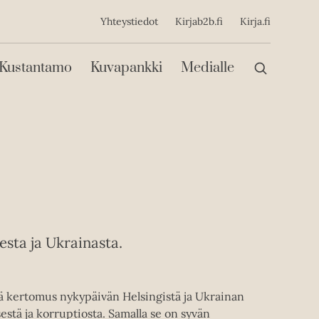
ijainen
Yhteystiedot
Kirjab2b.fi
Kirja.fi
Päävalikko
Kustantamo
Kuvapankki
Medialle
sta ja Ukrainasta.
ä kertomus nykypäivän Helsingistä ja Ukrainan
stä ja korruptiosta. Samalla se on syvän