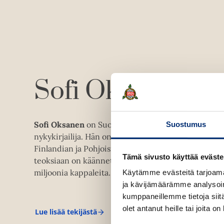
Sofi Oksanen
Sofi Oksanen
on Suomen menestynein ja kansainväl
Suostumus
nykykirjailija. Hän on saanut 20 kirjallisuuspalkin
Finlandian ja Pohjoismaiden neuvoston kirjallisuu
Tämä sivusto käyttää eväste
teoksiaan on käännetty yli 50 kielialueelle ja myyty
miljoonia kappaleita. Ne ovat olleet arvostelumenest
Käytämme evästeitä tarjoama
ja kävijämäärämme analysoim
kumppaneillemme tietoja siitä
olet antanut heille tai joita o
Lue lisää tekijästä
S
o