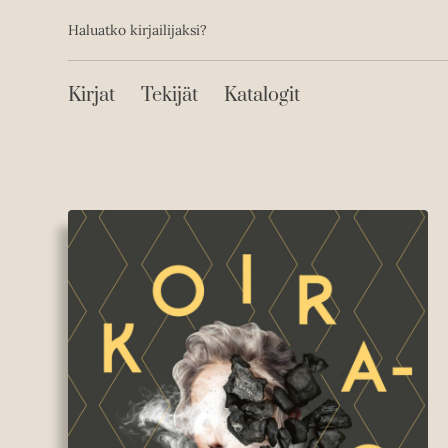
Toissijainen
Hyppää
Haluatko kirjailijaksi?
sisältöön
Päävalikko
Kirjat
Tekijät
Katalogit