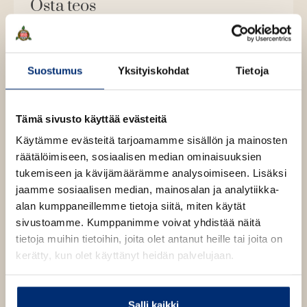
Osta teos
Äänikirja
K
B
u
o
Suostumus
Yksityiskohdat
Tietoja
E-kirja / epub2
K
B
u
o
u
o
n
k
u
o
t
b
Tämä sivusto käyttää evästeitä
n
k
e
e
Käytämme evästeitä tarjoamamme sisällön ja mainosten
t
b
l
a
Muut teokset
räätälöimiseen, sosiaalisen median ominaisuuksien
e
e
e
t
tukemiseen ja kävijämäärämme analysoimiseen. Lisäksi
l
a
A
jaamme sosiaalisen median, mainosalan ja analytiikka-
e
t
u
alan kumppaneillemme tietoja siitä, miten käytät
A
k
sivustoamme. Kumppanimme voivat yhdistää näitä
u
e
tietoja muihin tietoihin, joita olet antanut heille tai joita on
k
a
kerätty, kun olet käyttänyt heidän palvelujaan.
e
a
a
u
a
u
Salli kaikki