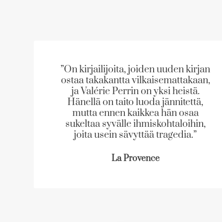
S
S
k
k
i
i
p
p
l
l
”On kirjailijoita, joiden uuden kirjan
i
i
ostaa takakantta vilkaisemattakaan,
s
s
ja Valérie Perrin on yksi heistä.
t
t
Hänellä on taito luoda jännitettä,
mutta ennen kaikkea hän osaa
sukeltaa syvälle ihmiskohtaloihin,
joita usein sävyttää tragedia.”
La Provence