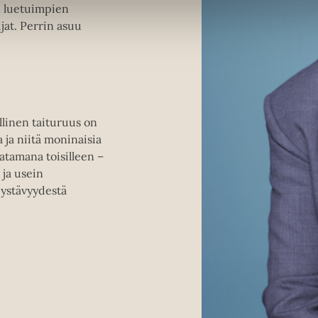
an luetuimpien
jat. Perrin asuu
llinen taituruus on
 ja niitä moninaisia
satamana toisilleen –
 ja usein
ystävyydestä