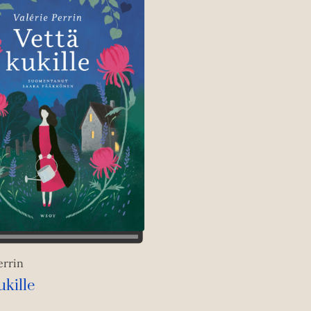
errin
ukille