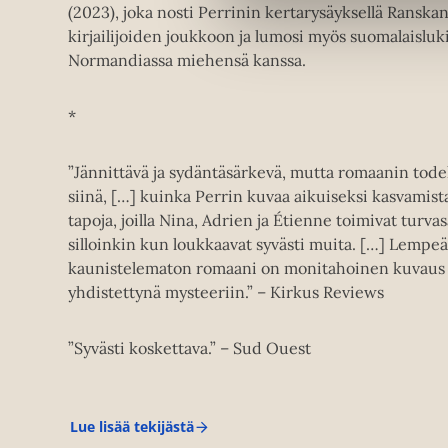
(2023), joka nosti Perrinin kertarysäyksellä Ransk
kirjailijoiden joukkoon ja lumosi myös suomalaisluki
Normandiassa miehensä kanssa.
*
”Jännittävä ja sydäntäsärkevä, mutta romaanin tode
siinä, […] kuinka Perrin kuvaa aikuiseksi kasvamista
tapoja, joilla Nina, Adrien ja Étienne toimivat turva
silloinkin kun loukkaavat syvästi muita. […] Lempeä
kaunistelematon romaani on monitahoinen kuvaus 
yhdistettynä mysteeriin.” – Kirkus Reviews
”Syvästi koskettava.” – Sud Ouest
Lue lisää tekijästä
V