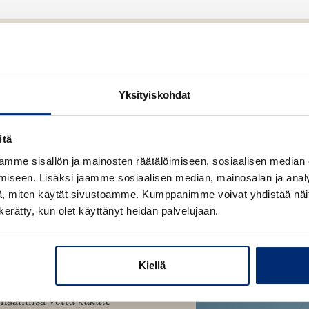
n
e
n
Yksityiskohdat
itä
mme sisällön ja mainosten räätälöimiseen, sosiaalisen median
iseen. Lisäksi jaamme sosiaalisen median, mainosalan ja analy
, miten käytät sivustoamme. Kumppanimme voivat yhdistää näitä t
n kerätty, kun olet käyttänyt heidän palvelujaan.
ut kymmenvuotiaasta
unohdetut
(2025) vasta
iemmin työskennelleen
Kiellä
kot, ja
Sunnuntain
alkintoa. Perrinin
romaaninsa
Vettä kukille