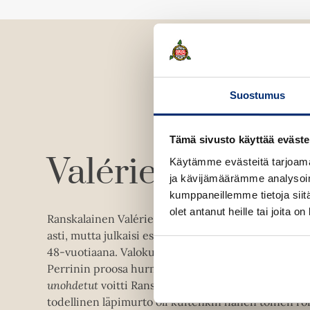
Suostumus
Tämä sivusto käyttää eväste
Valérie Perrin
Käytämme evästeitä tarjoama
ja kävijämäärämme analysoim
kumppaneillemme tietoja siitä
olet antanut heille tai joita o
Ranskalainen Valérie Perrin (s. 1967) on kirjoittan
asti, mutta julkaisi esikoisromaaninsa
Sunnuntain 
48-vuotiaana. Valokuvaajana ja käsikirjoittajana a
Perrinin proosa hurmasi välittömästi lukijat ja kriiti
unohdetut
voitti Ranskassa kolmetoista kirjallisuusp
todellinen läpimurto oli kuitenkin hänen toinen 