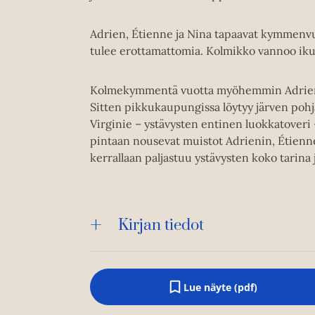
Adrien, Étienne ja Nina tapaavat kymmenvu
tulee erottamattomia. Kolmikko vannoo ikui
Kolmekymmentä vuotta myöhemmin Adrien, É
Sitten pikkukaupungissa löytyy järven pohja
Virginie – ystävysten entinen luokkatoveri 
pintaan nousevat muistot Adrienin, Étienne
kerrallaan paljastuu ystävysten koko tarina 
Kirjan tiedot
Lue näyte (pdf)
A
u