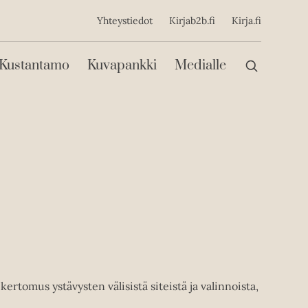
ijainen
Yhteystiedot
Kirjab2b.fi
Kirja.fi
Päävalikko
Kustantamo
Kuvapankki
Medialle
kertomus ystävysten välisistä siteistä ja valinnoista,