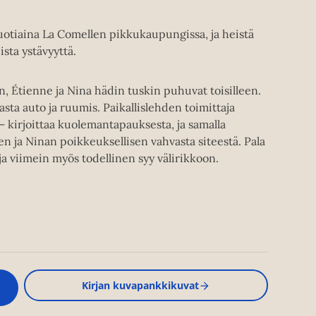
otiaina La Comellen pikkukaupungissa, ja heistä
sta ystävyyttä.
tienne ja Nina hädin tuskin puhuvat toisilleen.
sta auto ja ruumis. Paikallislehden toimittaja
– kirjoittaa kuolemantapauksesta, ja samalla
n ja Ninan poikkeuksellisen vahvasta siteestä. Pala
ja viimein myös todellinen syy välirikkoon.
Kirjan kuvapankkikuvat