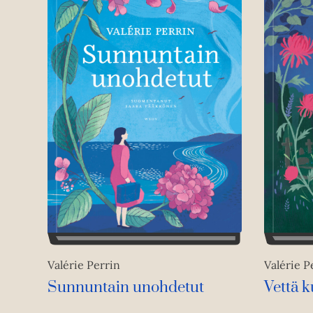
Valérie Perrin
Valérie P
Sunnuntain unohdetut
Vettä k