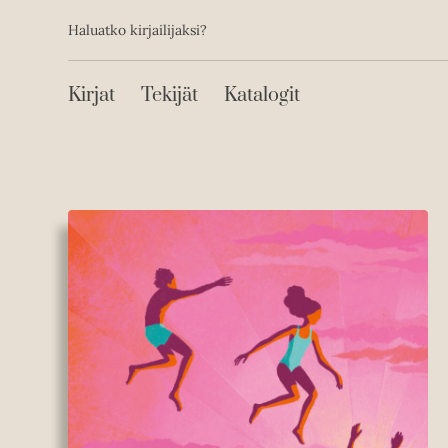
Toissijainen
Hyppää
Haluatko kirjailijaksi?
sisältöön
Päävalikko
Kirjat
Tekijät
Katalogit