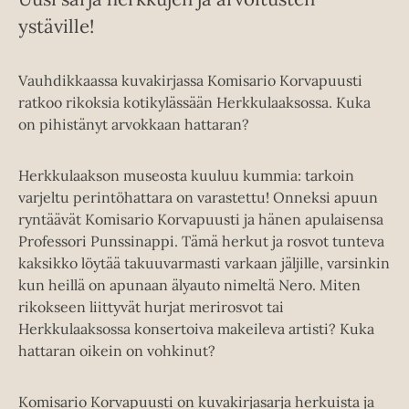
ystäville!
Vauhdikkaassa kuvakirjassa Komisario Korvapuusti
ratkoo rikoksia kotikylässään Herkkulaaksossa. Kuka
on pihistänyt arvokkaan hattaran?
Herkkulaakson museosta kuuluu kummia: tarkoin
varjeltu perintöhattara on varastettu! Onneksi apuun
ryntäävät Komisario Korvapuusti ja hänen apulaisensa
Professori Punssinappi. Tämä herkut ja rosvot tunteva
kaksikko löytää takuuvarmasti varkaan jäljille, varsinkin
kun heillä on apunaan älyauto nimeltä Nero. Miten
rikokseen liittyvät hurjat merirosvot tai
Herkkulaaksossa konsertoiva makeileva artisti? Kuka
hattaran oikein on vohkinut?
Komisario Korvapuusti on kuvakirjasarja herkuista ja