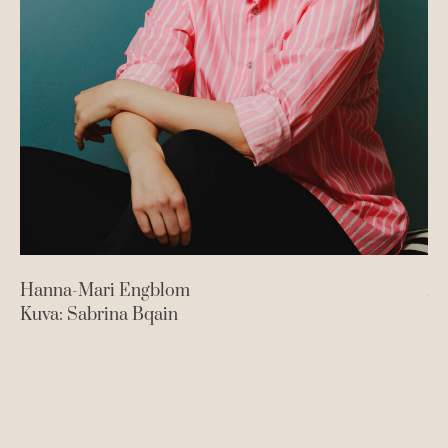
Hanna-Mari Engblom
An
Kuva: Sabrina Bqain
Ku