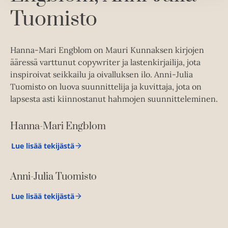
a
u
a
Tuomisto
u
t
a
u
e
u
t
e
u
e
Hanna-Mari Engblom on Mauri Kunnaksen kirjojen
n
t
e
ääressä varttunut copywriter ja lastenkirjailija, jota
v
e
n
inspiroivat seikkailu ja oivalluksen ilo. Anni-Julia
ä
e
v
Tuomisto on luova suunnittelija ja kuvittaja, jota on
l
n
ä
lapsesta asti kiinnostanut hahmojen suunnitteleminen.
i
v
l
l
ä
i
Hanna-Mari Engblom
e
l
l
h
i
Lue lisää tekijästä
e
H
t
l
a
h
e
e
n
t
e
Anni-Julia Tuomisto
n
h
e
a
n
t
-
e
Lue lisää tekijästä
A
M
e
n
n
a
e
n
r
i
i