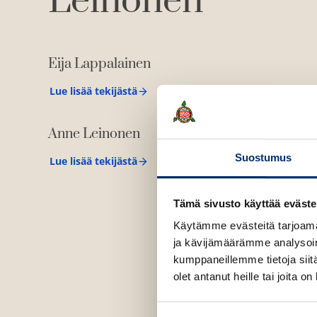
Leinonen
Eija Lappalainen
Lue lisää tekijästä
E
i
j
Anne Leinonen
a
L
a
Suostumus
Lue lisää tekijästä
A
p
n
p
n
a
e
Tämä sivusto käyttää eväste
l
L
a
e
Käytämme evästeitä tarjoama
i
i
n
ja kävijämäärämme analysoim
n
e
kumppaneillemme tietoja siitä
o
n
n
olet antanut heille tai joita o
e
n