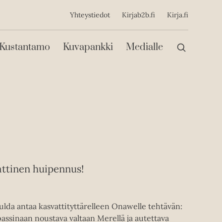
ijainen
Yhteystiedot
Kirjab2b.fi
Kirja.fi
Päävalikko
Kustantamo
Kuvapankki
Medialle
ttinen huipennus!
ulda antaa kasvattityttärelleen Onawelle tehtävän:
ssinaan noustava valtaan Merellä ja autettava