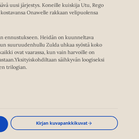
vä uusi järjestys. Koneille kuiskija Utu, Rego
o kostavansa Onawelle rakkaan velipuolensa
aan ennustukseen. Heidän on kuunneltava
 kun suuruudenhullu Zulda uhkaa syöstä koko
aikki ovat vaarassa, kun vain harvoille on
astaan.Yksityiskohdiltaan säihkyvän loogiseksi
n trilogian.
Kirjan kuvapankkikuvat