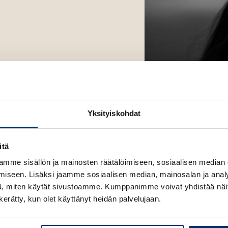
k
k
u
u
u
u
v
v
t
a
a
e
t
t
e
n
v
ä
l
Yksityiskohdat
i
l
e
itä
h
mme sisällön ja mainosten räätälöimiseen, sosiaalisen median
t
iseen. Lisäksi jaamme sosiaalisen median, mainosalan ja analy
e
, miten käytät sivustoamme. Kumppanimme voivat yhdistää näitä t
e
n kerätty, kun olet käyttänyt heidän palvelujaan.
n