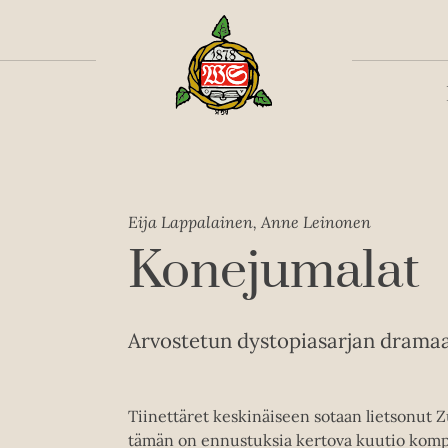
Toiss
Eija Lappalainen, Anne Leinonen
Konejumalat
Arvostetun dystopiasarjan dramaa
Tiinettäret keskinäiseen sotaan lietsonut Z
tämän on ennustuksia kertova kuutio kompa