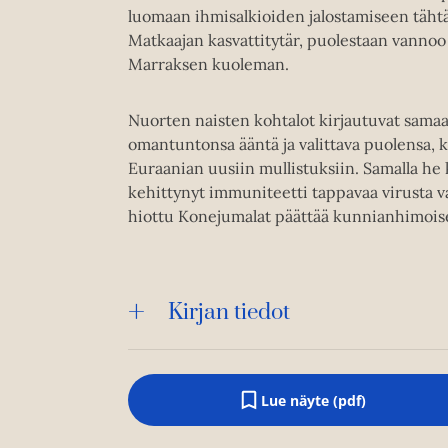
luomaan ihmisalkioiden jalostamiseen tähtää
Matkaajan kasvattitytär, puolestaan vanno
Marraksen kuoleman.
Nuorten naisten kohtalot kirjautuvat sam
omantuntonsa ääntä ja valittava puolensa,
Euraanian uusiin mullistuksiin. Samalla he k
kehittynyt immuniteetti tappavaa virusta v
hiottu Konejumalat päättää kunnianhimoise
Kirjan tiedot
Lue näyte (pdf)
A
u
k