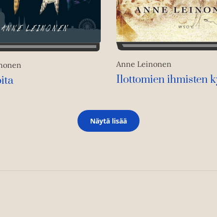
Anne Leinonen
inonen
Ilottomien ihmisten k
ita
Näytä lisää