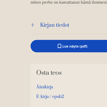
miten perhe on kasvattanut häntä ihmisen
Kirjan tiedot
Lue näyte (pdf)
A
u
k
e
a
a
Osta teos
u
u
t
e
Äänikirja
e
K
B
n
u
o
E-kirja / epub2
v
K
B
ä
u
o
l
u
o