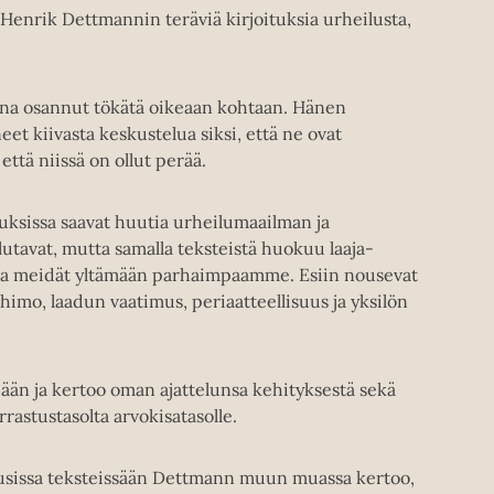
enrik Dettmannin teräviä kirjoituksia urheilusta,
ina osannut tökätä oikeaan kohtaan. Hänen
et kiivasta keskustelua siksi, että ne ovat
että niissä on ollut perää.
uksissa saavat huutia urheilumaailman ja
utavat, mutta samalla teksteistä huokuu laaja-
 saa meidät yltämään parhaimpaamme. Esiin nousevat
himo, laadun vaatimus, periaatteellisuus ja yksilön
n ja kertoo oman ajattelunsa kehityksestä sekä
rastustasolta arvokisatasolle.
 uusissa teksteissään Dettmann muun muassa kertoo,