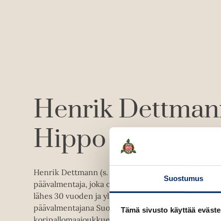
Henrik Dettman
Hippo Taatila
Henrik Dettmann (s. 1958) on Suomen koripalloma
Suostumus
päävalmentaja, joka on saattanut Susijengin nousu
lähes 30 vuoden ja yli 400 ottelun kokemus maajo
päävalmentajana Suomessa ja Saksassa. Hän on va
Tämä sivusto käyttää eväste
koripallomaajoukkueen EM-kisoihin vuosina 1995, 20