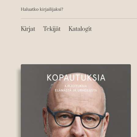
Toissijainen
Hyppää
Haluatko kirjailijaksi?
sisältöön
Päävalikko
Kirjat
Tekijät
Katalogit