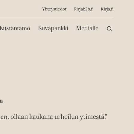
ijainen
Yhteystiedot
Kirjab2b.fi
Kirja.fi
Päävalikko
Kustantamo
Kuvapankki
Medialle
a
nen
, ollaan kaukana urheilun ytimestä.”