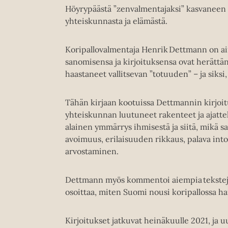
Höyrypäästä ”zenvalmentajaksi” kasvaneen H
yhteiskunnasta ja elämästä.
Koripallovalmentaja Henrik Dettmann on a
sanomisensa ja kirjoituksensa ovat herättäne
haastaneet vallitsevan ”totuuden” – ja siksi, 
Tähän kirjaan kootuissa Dettmannin kirjoit
yhteiskunnan luutuneet rakenteet ja ajattel
alainen ymmärrys ihmisestä ja siitä, mikä
avoimuus, erilaisuuden rikkaus, palava into
arvostaminen.
Dettmann myös kommentoi aiempia tekstejää
osoittaa, miten Suomi nousi koripallossa har
Kirjoitukset jatkuvat heinäkuulle 2021, ja