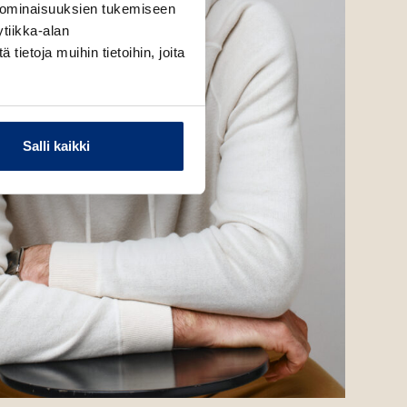
 ominaisuuksien tukemiseen
tiikka-alan
ietoja muihin tietoihin, joita
Salli kaikki