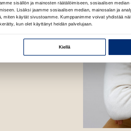
v
l
mme sisällön ja mainosten räätälöimiseen, sosiaalisen median
i
ä
i
iseen. Lisäksi jaamme sosiaalisen median, mainosalan ja analy
itteldeutscherin
l
l
, miten käytät sivustoamme. Kumppanimme voivat yhdistää näitä t
04. Dettmann on
i
e
n kerätty, kun olet käyttänyt heidän palvelujaan.
l
h
e
t
h
e
Kiellä
t
e
e
n
e
n