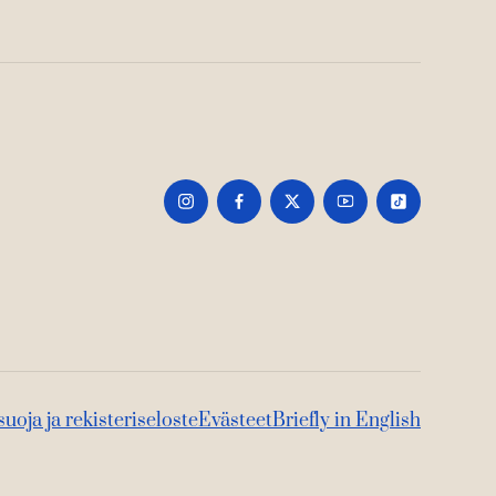
suoja ja rekisteriseloste
Evästeet
Briefly in English