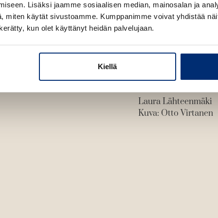
iseen. Lisäksi jaamme sosiaalisen median, mainosalan ja analy
n
, miten käytät sivustoamme. Kumppanimme voivat yhdistää näitä t
n kerätty, kun olet käyttänyt heidän palvelujaan.
Kiellä
Laura Lähteenmäki
Kuva: Otto Virtanen