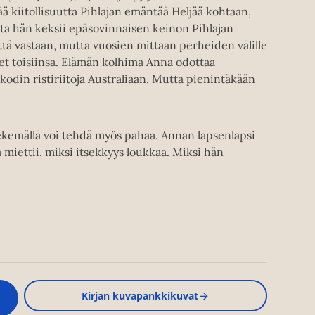
kiitollisuutta Pihlajan emäntää Heljää kohtaan,
a hän keksii epäsovinnaisen keinon Pihlajan
yttä vastaan, mutta vuosien mittaan perheiden välille
lvet toisiinsa. Elämän kolhima Anna odottaa
i kodin ristiriitoja Australiaan. Mutta pienintäkään
tekemällä voi tehdä myös pahaa. Annan lapsenlapsi
miettii, miksi itsekkyys loukkaa. Miksi hän
Kirjan kuvapankkikuvat