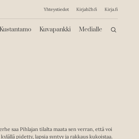
ijainen
Yhteystiedot
Kirjab2b.fi
Kirja.fi
Päävalikko
Kustantamo
Kuvapankki
Medialle
he saa Pihlajan tilalta maata sen verran, että voi
lällä pidetty, lapsia syntyy ja rakkaus kukoistaa.