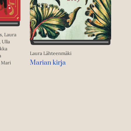
s, Laura
 Ulla
ukka
Laura Lähteenmäki
a
Marian kirja
 Mari