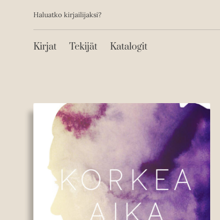
Toissijainen
Hyppää
Haluatko kirjailijaksi?
sisältöön
Päävalikko
Kirjat
Tekijät
Katalogit