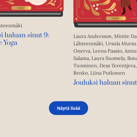
hteenmäki
i haluan sinut 9:
Laura Andersson, Mintie Da
e Yoga
Lähteenmäki, Ursula Mursu,
Onerva, Leena Paasio, Ann
Salama, Laura Suomela, Ilon
Tuominen, Dess Terentjeva,
Renko, Liina Putkonen
Jouluksi haluan sinut
Näytä lisää