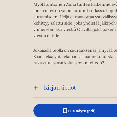
Myötätuntoinen Anna tuntee kaikennielevää 
jonka mies on vammautunut sodassa. Lopult
auttamiseen. Heljä ei osaa ottaa ystävällisy
kehittyy salattu side, joka yhdistää jälkipo
viimeiseen asti viestiä Olavilta, joka paken
viestiä ei tule.
Jokaisella teolla on seurauksensa ja hyvää 
Saana elää yhtä elämänsä käännekohdista ja 
rakastuu isänsä kaltaiseen mieheen?
Kirjan tiedot
Lue näyte (pdf)
A