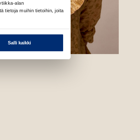
tiikka-alan
ietoja muihin tietoihin, joita
Salli kaikki