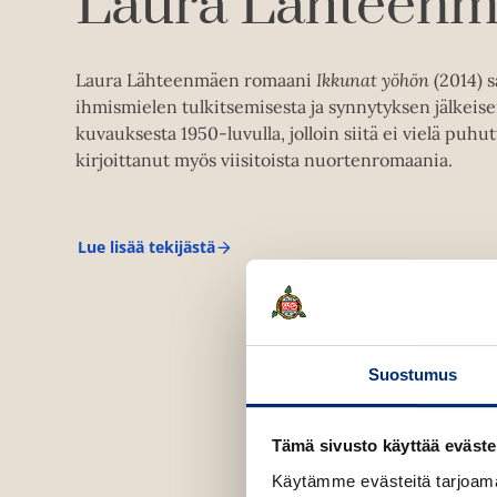
Laura Lähteenm
Laura Lähteenmäen romaani
Ikkunat yöhön
(2014) s
ihmismielen tulkitsemisesta ja synnytyksen jälkei
kuvauksesta 1950-luvulla, jolloin siitä ei vielä puh
kirjoittanut myös viisitoista nuortenromaania.
Lue lisää tekijästä
L
a
u
r
a
L
ä
Suostumus
h
t
e
e
Tämä sivusto käyttää eväste
n
m
Käytämme evästeitä tarjoama