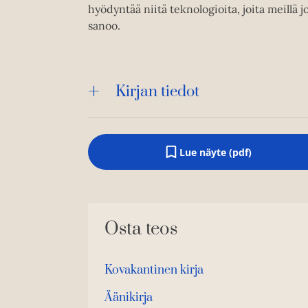
hyödyntää niitä teknologioita, joita meillä jo
sanoo.
Kirjan tiedot
Lue näyte (pdf)
A
u
k
e
a
a
Osta teos
u
u
t
e
Kovakantinen kirja
e
O
K
n
s
i
Äänikirja
v
K
B