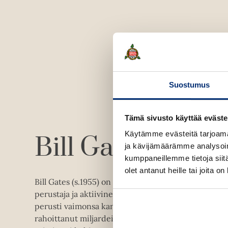
Suostumus
Tämä sivusto käyttää eväste
Käytämme evästeitä tarjoama
Bill Gates
ja kävijämäärämme analysoim
kumppaneillemme tietoja siitä
olet antanut heille tai joita o
Bill Gates (s.1955) on yhdysvaltalaisen ohjelmistojät
perustaja ja aktiivinen yhteiskunnallinen keskuste
perusti vaimonsa kanssa Bill ja Melinda Gatesin säät
rahoittanut miljardeilla dollareilla erilaisia humani