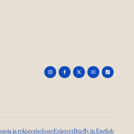
suoja ja rekisteriseloste
Evästeet
Briefly in English