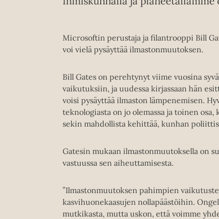
Ihmiskunnalla ja planeetallamme o
Microsoftin perustaja ja filantrooppi Bill G
voi vielä pysäyttää ilmastonmuutoksen.
Bill Gates on perehtynyt viime vuosina syv
vaikutuksiin, ja uudessa kirjassaan hän esi
voisi pysäyttää ilmaston lämpenemisen. Hyvä
teknologiasta on jo olemassa ja toinen osa,
sekin mahdollista kehittää, kunhan poliittis
Gatesin mukaan ilmastonmuutoksella on suur
vastuussa sen aiheuttamisesta.
”Ilmastonmuutoksen pahimpien vaikutuste
kasvihuonekaasujen nollapäästöihin. Ongelm
mutkikasta, mutta uskon, että voimme yhdes