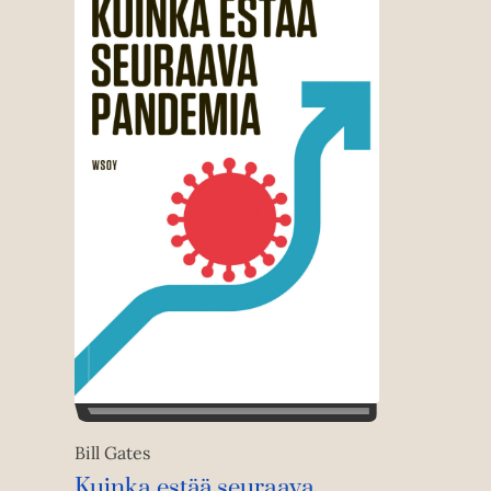
Bill Gates
Kuinka estää seuraava