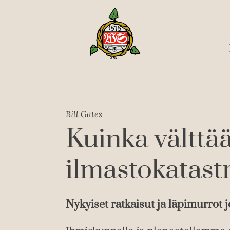
Toiss
Bill Gates
Kuinka välttä
ilmastokatastr
Nykyiset ratkaisut ja läpimurrot 