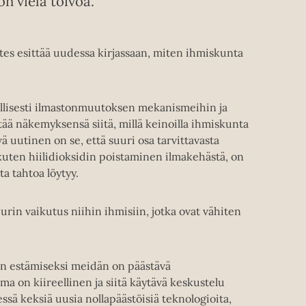
n vielä toivoa.
ates esittää uudessa kirjassaan, miten ihmiskunta
ällisesti ilmastonmuutoksen mekanismeihin ja
ttää näkemyksensä siitä, millä keinoilla ihmiskunta
 uutinen on se, että suuri osa tarvittavasta
 kuten hiilidioksidin poistaminen ilmakehästä, on
ta tahtoa löytyy.
in vaikutus niihin ihmisiin, jotka ovat vähiten
n estämiseksi meidän on päästävä
a on kiireellinen ja siitä käytävä keskustelu
sä keksiä uusia nollapäästöisiä teknologioita,