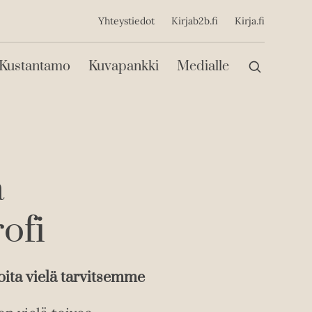
ijainen
Yhteystiedot
Kirjab2b.fi
Kirja.fi
Päävalikko
Kustantamo
Kuvapankki
Medialle
ä
ofi
joita vielä tarvitsemme