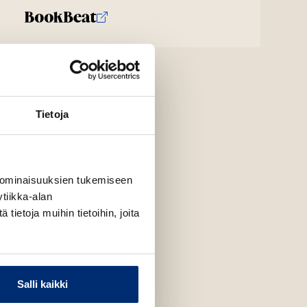
Tietoja
 ominaisuuksien tukemiseen
tiikka-alan
ietoja muihin tietoihin, joita
Salli kaikki