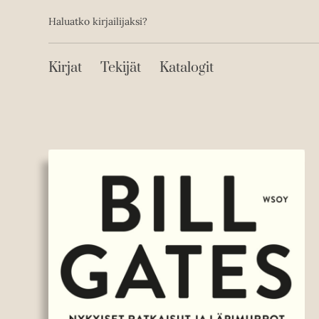
Toissijainen
Hyppää
Haluatko kirjailijaksi?
sisältöön
Päävalikko
Kirjat
Tekijät
Katalogit