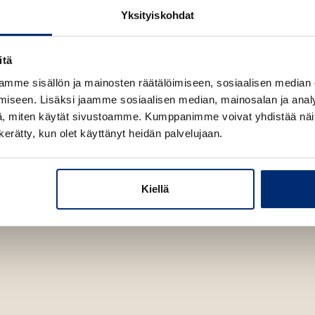
u
t
arkastelee inhmillistä
Yksityiskohdat
u
e
eltaen
t
e
aloustieteen
e
itä
n
ennettu myös teokset
e
v
lmäiset.
mme sisällön ja mainosten räätälöimiseen, sosiaalisen median
n
ä
iseen. Lisäksi jaamme sosiaalisen median, mainosalan ja analy
v
l
, miten käytät sivustoamme. Kumppanimme voivat yhdistää näitä t
ä
i
n kerätty, kun olet käyttänyt heidän palvelujaan.
l
l
i
e
l
h
Kiellä
e
t
h
e
t
e
e
n
e
n