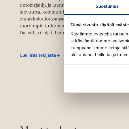
tietokirjailija ja luennoitsija. Kirjoissaan Gladwell t
Suostumus
luovuutta, kommunikaatiota ja ideoiden syntyä sov
ennakkoluulottomasti sosiologian, psykologian ja t
Tämä sivusto käyttää eväste
tuoreimpia tutkimustuloksia.Gladwellilta on suom
Daavid ja Goljat, Leimahduspiste, Välähdys ja Sinisi
Käytämme evästeitä tarjoama
ja kävijämäärämme analysoim
kumppaneillemme tietoja siitä
olet antanut heille tai joita o
Lue lisää tekijästä
M
a
l
c
o
l
m
G
l
a
d
w
e
l
l