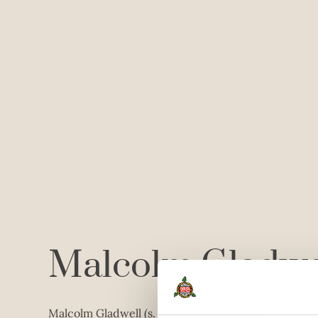
Malcolm Gladwe
Malcolm Gladwell (s. 1963) on kansainvälisesti tunne