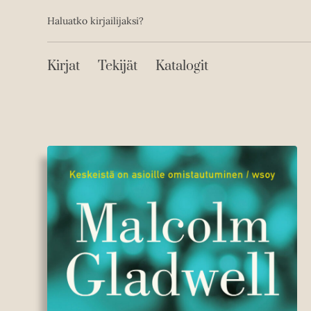
Toissijainen
Hyppää
Haluatko kirjailijaksi?
sisältöön
Päävalikko
Kirjat
Tekijät
Katalogit