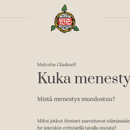
Toiss
Malcolm Gladwell
Kuka menestyy
Mistä menestys muodostuu?
Miksi jotkut ihmiset saavuttavat elämässä
he jotenkin erityisellä tavalla muista?