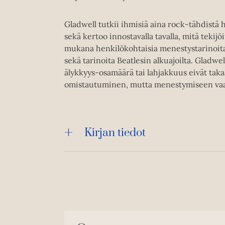
Gladwell tutkii ihmisiä aina rock-tähdistä 
sekä kertoo innostavalla tavalla, mitä tekij
mukana henkilökohtaisia menestystarinoita 
sekä tarinoita Beatlesin alkuajoilta. Gladw
älykkyys-osamäärä tai lahjakkuus eivät taka
omistautuminen, mutta menestymiseen vaad
Kirjan tiedot