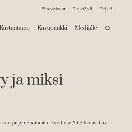
ijainen
Yhteystiedot
Kirjab2b.fi
Kirja.fi
Päävalikko
Kustantamo
Kuvapankki
Medialle
 ja miksi
än niin paljon enemmän kuin toiset? Poikkeavatko