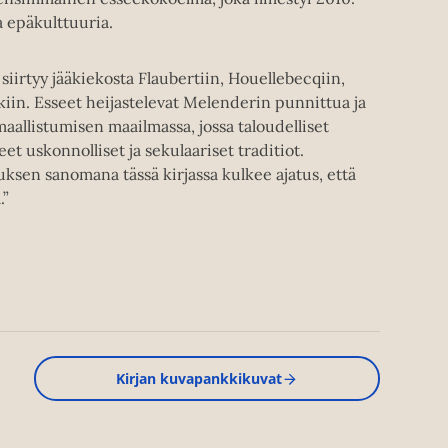
a epäkulttuuria.
irtyy jääkiekosta Flaubertiin, Houellebecqiin,
kiin. Esseet heijastelevat Melenderin punnittua ja
aallistumisen maailmassa, jossa taloudelliset
eet uskonnolliset ja sekulaariset traditiot.
ksen sanomana tässä kirjassa kulkee ajatus, että
.”
Kirjan kuvapankkikuvat