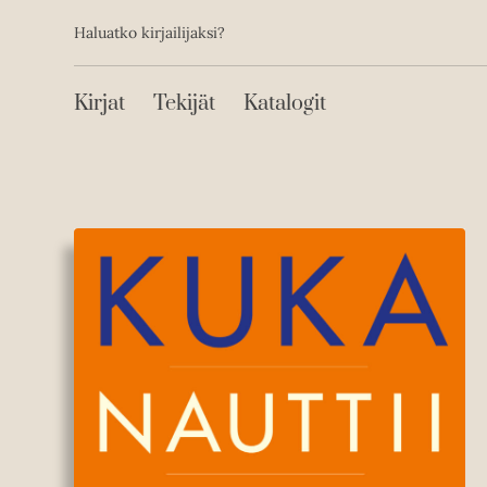
Toissijainen
Hyppää
Haluatko kirjailijaksi?
sisältöön
Päävalikko
Kirjat
Tekijät
Katalogit