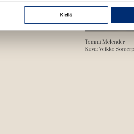
Kiellä
Tommi Melender
Kuva: Veikko Somer