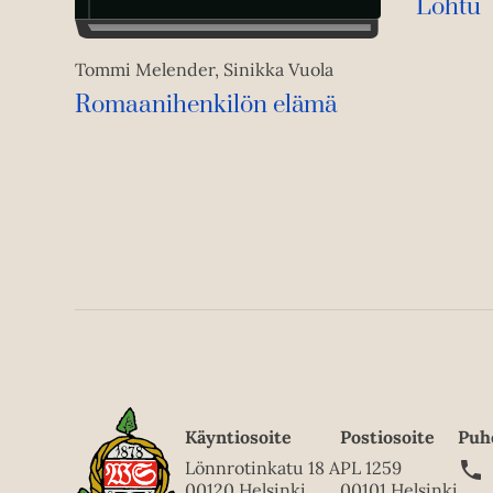
Lohtu
Tommi Melender, Sinikka Vuola
Romaanihenkilön elämä
Käyntiosoite
Postiosoite
Puh
Lönnrotinkatu 18 A
PL 1259
00120 Helsinki
00101 Helsinki