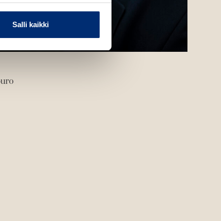
Salli kaikki
puro