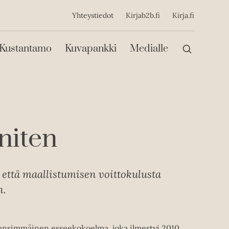
ijainen
Yhteystiedot
Kirjab2b.fi
Kirja.fi
Päävalikko
Kustantamo
Kuvapankki
Medialle
niten
, että maallistumisen voittokulusta
n.
nsimmäinen esseekokoelma, joka ilmestyi 2010.