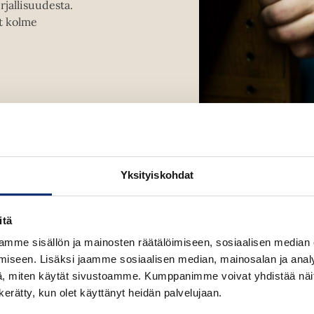
rjallisuudesta.
u
t kolme
t
.
e
e
n
v
ä
l
i
l
Yksityiskohdat
e
h
t
itä
e
mme sisällön ja mainosten räätälöimiseen, sosiaalisen median
e
iseen. Lisäksi jaamme sosiaalisen median, mainosalan ja analy
n
, miten käytät sivustoamme. Kumppanimme voivat yhdistää näitä t
n kerätty, kun olet käyttänyt heidän palvelujaan.