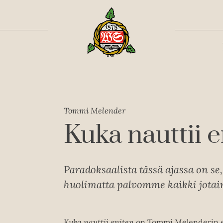
Toiss
Tommi Melender
Kuka nauttii e
Paradoksaalista tässä ajassa on se
huolimatta palvomme kaikki jotai
Kuka nauttii eniten
on Tommi Melenderin e