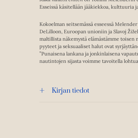
Esseissä käsitellään jääkiekkoa, kulttuuria j
Kokoelman seitsemässä esseessä Melender si
DeLilloon, Euroopan unioniin ja Slavoj Žiže
maltillista näkemystä elämästämme toisen m
pyyteet ja seksuaaliset halut ovat syrjäyttän
”Punaisena lankana ja jonkinlaisena vapautu
nautintojen sijasta voimme tavoitella lohtua
Kirjan tiedot