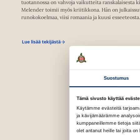
tuotannossa on vahvoja vaikutteita ranskalaisesta ki
Melender toimii myös kriitikkona. Hän on julkaissu
runokokoelmaa, viisi romaania ja kuusi esseeteosta
Lue lisää tekijästä
T
o
m
m
i
M
e
Suostumus
l
e
n
d
Tämä sivusto käyttää eväste
e
r
Käytämme evästeitä tarjoama
ja kävijämäärämme analysoim
kumppaneillemme tietoja siitä
olet antanut heille tai joita o