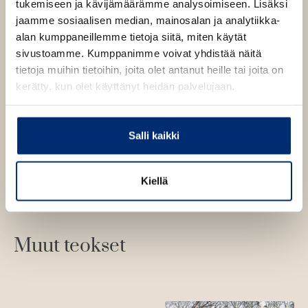
tukemiseen ja kävijämäärämme analysoimiseen. Lisäksi
jaamme sosiaalisen median, mainosalan ja analytiikka-
alan kumppaneillemme tietoja siitä, miten käytät
Lue lisää tekijästä
É
sivustoamme. Kumppanimme voivat yhdistää näitä
m
tietoja muihin tietoihin, joita olet antanut heille tai joita on
i
l
kerätty, kun olet käyttänyt heidän palvelujaan.
e
B
r
a
Salli kaikki
v
o
Kiellä
Muut teokset