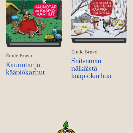
Émile Bravo
Émile Bravo
Seitsemän
Kaunotar ja
nälkäistä
kääpiökarhut
kääpiökarhua