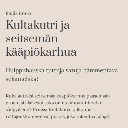
Émile Bravo
Kultakutri ja
seitsemän
kääpiökarhua
Huippuhauska tuttuja satuja hämmentävä
sekamelska!
Kuka auttaisi seitsemää kääpiökarhua pääsemään
eroon jättiläisestä, joka on nukahtanut heidän
sängyilleen? Prinssi Kultakutri, pillipiipari
rottajoukkoineen vai porsas, joka rakentaa taloja?