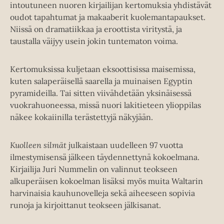
intoutuneen nuoren kirjailijan kertomuksia yhdistävät
oudot tapahtumat ja makaaberit kuolemantapaukset.
Niissä on dramatiikkaa ja eroottista viritystä, ja
taustalla väijyy usein jokin tuntematon voima.
Kertomuksissa kuljetaan eksoottisissa maisemissa,
kuten salaperäisellä saarella ja muinaisen Egyptin
pyramideilla. Tai sitten viivähdetään yksinäisessä
vuokrahuoneessa, missä nuori lakitieteen ylioppilas
näkee kokaiinilla terästettyjä näkyjään.
Kuolleen silmät
julkaistaan uudelleen 97 vuotta
ilmestymisensä jälkeen täydennettynä kokoelmana.
Kirjailija Juri Nummelin on valinnut teokseen
alkuperäisen kokoelman lisäksi myös muita Waltarin
harvinaisia kauhunovelleja sekä aiheeseen sopivia
runoja ja kirjoittanut teokseen jälkisanat.