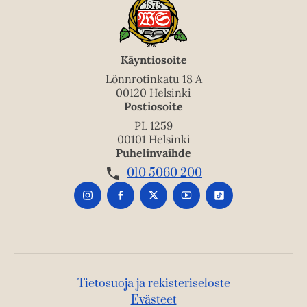
Käyntiosoite
Lönnrotinkatu 18 A
00120 Helsinki
Postiosoite
PL 1259
00101 Helsinki
Puhelinvaihde
010 5060 200
Tietosuoja ja rekisteriseloste
Evästeet