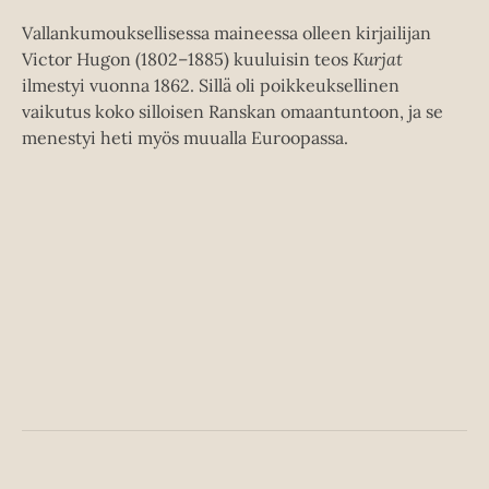
e
Vallankumouksellisessa maineessa olleen kirjailijan
a
Victor Hugon (1802–1885) kuuluisin teos
Kurjat
a
ilmestyi vuonna 1862. Sillä oli poikkeuksellinen
u
vaikutus koko silloisen Ranskan omaantuntoon, ja se
u
menestyi heti myös muualla Euroopassa.
t
e
e
n
v
ä
l
i
l
e
h
t
e