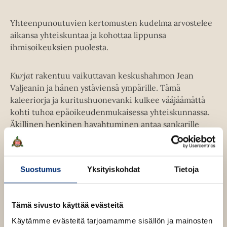
Yhteenpunoutuvien kertomusten kudelma arvostelee
aikansa yhteiskuntaa ja kohottaa lippunsa
ihmisoikeuksien puolesta.
Kurjat
rakentuu vaiku­ttavan keskushahmon Jean
Valjeanin ja hänen ystäviensä ympärille. Tämä
kaleeriorja ja kuritushuonevanki kulkee vääjäämä­ttä
kohti tuhoa epäoikeudenmukaisessa yhteiskunnassa.
Äkillinen henkinen havahtuminen antaa sankarille
ylimääräisiä voimia taistella rikkauden ja köyhyyden
sekä rakkauden ja tragedian kuohuissa kohti onnea ja
vapau­tta.
Suostumus
Yksityiskohdat
Tietoja
Kirjan tiedot
Tämä sivusto käyttää evästeitä
Käytämme evästeitä tarjoamamme sisällön ja mainosten