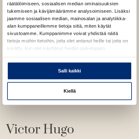
räätälöimiseen, sosiaalisen median ominaisuuksien
tukemiseen ja kävijämäärämme analysoimiseen. Lisäksi
Kirjan kuvapankkikuvat
jaamme sosiaalisen median, mainosalan ja analytiikka-
alan kumppaneillemme tietoja siitä, miten käytät
sivustoamme. Kumppanimme voivat yhdistää näitä
Osta teos
tietoja muihin tietoihin, joita olet antanut heille tai joita on
kerätty, kun olet käyttänyt heidän palvelujaan.
Pehmeäkantinen kirja
O
K
s
i
Salli kaikki
t
r
a
j
Kiellä
a
.
f
i
A
Victor Hugo
u
k