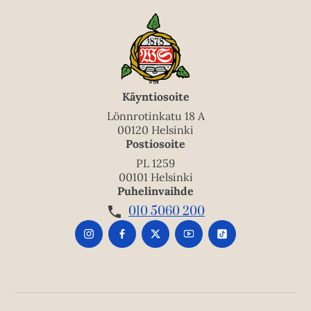
e
n
Käyntiosoite
Lönnrotinkatu 18 A
00120 Helsinki
Postiosoite
PL 1259
00101 Helsinki
Puhelinvaihde
010 5060 200