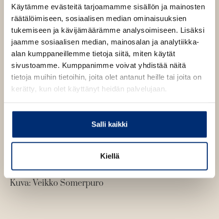
e
o
Käytämme evästeitä tarjoamamme sisällön ja mainosten
l
n
räätälöimiseen, sosiaalisen median ominaisuuksien
a
v
i
tukemiseen ja kävijämäärämme analysoimiseen. Lisäksi
n
ä
jaamme sosiaalisen median, mainosalan ja analytiikka-
e
l
n
alan kumppaneillemme tietoja siitä, miten käytät
i
sivustoamme. Kumppanimme voivat yhdistää näitä
l
tietoja muihin tietoihin, joita olet antanut heille tai joita on
e
kerätty, kun olet käyttänyt heidän palvelujaan.
h
t
e
Salli kaikki
e
n
Kiellä
Salla Savolainen
Kuva: Veikko Somerpuro