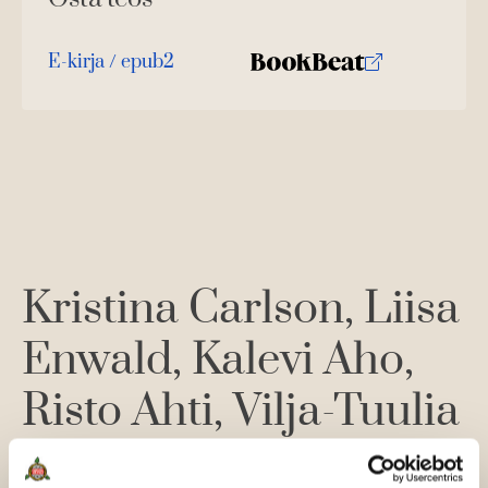
E-kirja / epub2
K
B
u
o
u
o
n
k
t
b
e
e
l
a
e
t
A
Kristina Carlson
Liisa
u
k
Enwald
Kalevi Aho
e
a
Risto Ahti
Vilja-Tuulia
a
u
Huotarinen
Eila
u