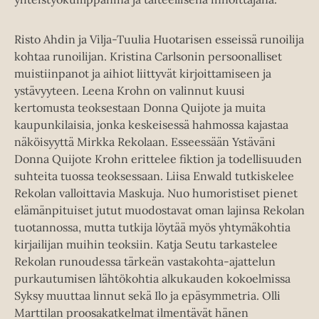
Risto Ahdin ja Vilja-Tuulia Huotarisen esseissä runoilija
kohtaa runoilijan. Kristina Carlsonin persoonalliset
muistiinpanot ja aihiot liittyvät kirjoittamiseen ja
ystävyyteen. Leena Krohn on valinnut kuusi
kertomusta teoksestaan Donna Quijote ja muita
kaupunkilaisia, jonka keskeisessä hahmossa kajastaa
näköisyyttä Mirkka Rekolaan. Esseessään Ystäväni
Donna Quijote Krohn erittelee fiktion ja todellisuuden
suhteita tuossa teoksessaan. Liisa Enwald tutkiskelee
Rekolan valloittavia Maskuja. Nuo humo­ristiset pienet
elämänpituiset jutut muodostavat oman lajinsa Rekolan
tuotannossa, mutta tutkija löytää myös yhtymäkohtia
kirjailijan muihin teoksiin. Katja Seutu tarkastelee
Rekolan runoudessa tärkeän vasta­kohta-­ajattelun
purkautumisen lähtökohtia alkukauden kokoelmissa
Syksy muuttaa linnut sekä Ilo ja epäsymmetria. Olli
Marttilan proosakatkelmat ilmentävät hänen