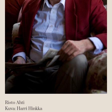
Vi
Ku
Risto Ahti
Kuva: Harri Hinkka