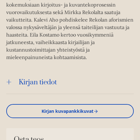
kokemuksiaan kirjoitus-­ ja kuvantekoprosessin
vuorovaikutuksesta sekä Mirkka Rekolalta saatuja
vaikutteita. Kalevi Aho pohdiskelee Rekolan aforis­mien
valossa nykysäveltäjän ja yleensä taiteilijan vastuuta ja
haasteita. Eila Kostamo kertoo vuosikymmeniä
jatkuneesta, vaiheikkaasta kirjailijan ja
kustannustoimittajan yhteistyöstä ja
mieleenpainuneista kohtaamisista.
Kirjan tiedot
Kirjan kuvapankkikuvat
Osta teos