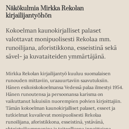
Näkökulmia Mirkka Rekolan
kirjailijantyöhön
Kokoelman kaunokirjalliset palaset
valottavat monipuolisesti Rekolaa mm.
runoilijana, aforistikkona, esseistinä sekä
sävel- ja kuvataiteiden ymmärtäjänä.
Mirkka Rekolan kirjailijantyö kuuluu suomalaisen
runouden mittaviin, uraauurtaviin saavutuksiin.
Hänen esikoiskokoel­mansa Vedessä palaa ilmestyi 1954.
Hänen runoutensa ja persoonansa karisma on
vaikuttanut lukuisiin nuorempien polvien kirjoittajiin.
Tämän kokoelman kaunokirjalliset palaset, esseet ja
tutkielmat kuvailevat monipuolisesti Rekolaa
runoilijana, aforistikkona, esseistinä, ystävänä,
yhteistyökumppanina ja taiteellisena innoittajana.