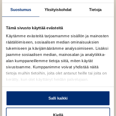
t
Kostamo
Leena
e
Suostumus
Yksityiskohdat
Tietoja
e
Krohn
Katja Seutu
n
v
Olli Marttila
Tämä sivusto käyttää evästeitä
ä
Käytämme evästeitä tarjoamamme sisällön ja mainosten
l
räätälöimiseen, sosiaalisen median ominaisuuksien
i
Risto Ahti
tukemiseen ja kävijämäärämme analysoimiseen. Lisäksi
l
jaamme sosiaalisen median, mainosalan ja analytiikka-
e
Lue lisää tekijästä
R
alan kumppaneillemme tietoja siitä, miten käytät
h
i
sivustoamme. Kumppanimme voivat yhdistää näitä
s
t
Vilja-Tuulia Huotarinen
t
tietoja muihin tietoihin, joita olet antanut heille tai joita on
e
o
kerätty, kun olet käyttänyt heidän palvelujaan.
A
e
Lue lisää tekijästä
V
h
n
i
t
l
i
Salli kaikki
Leena Krohn
j
a
-
Lue lisää tekijästä
L
T
e
Kiellä
u