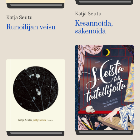
Katja Seutu
Katja Seutu
Kesannoida,
Runoilijan veisu
säkenöidä