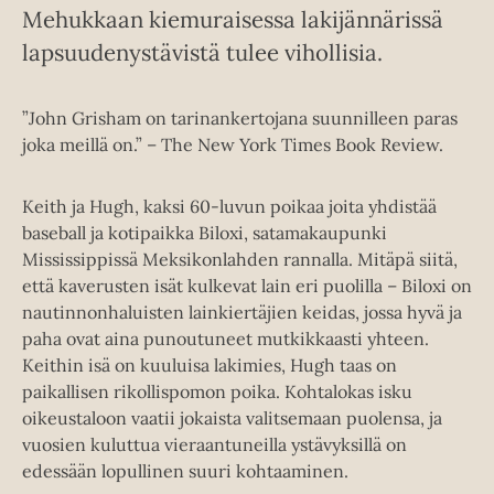
Mehukkaan kiemuraisessa lakijännärissä
lapsuudenystävistä tulee vihollisia.
”John Grisham on tarinankertojana suunnilleen paras
joka meillä on.” – The New York Times Book Review.
Keith ja Hugh, kaksi 60-luvun poikaa joita yhdistää
baseball ja kotipaikka Biloxi, satamakaupunki
Mississippissä Meksikonlahden rannalla. Mitäpä siitä,
että kaverusten isät kulkevat lain eri puolilla – Biloxi on
nautinnonhaluisten lainkiertäjien keidas, jossa hyvä ja
paha ovat aina punoutuneet mutkikkaasti yhteen.
Keithin isä on kuuluisa lakimies, Hugh taas on
paikallisen rikollispomon poika. Kohtalokas isku
oikeustaloon vaatii jokaista valitsemaan puolensa, ja
vuosien kuluttua vieraantuneilla ystävyksillä on
edessään lopullinen suuri kohtaaminen.