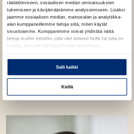
Aika armahtaa
, josta HBO valmistelee sarjaa. Grisham
räätälöimiseen, sosiaalisen median ominaisuuksien
on saanut Yhdysvaltain kongressin
tukemiseen ja kävijämäärämme analysoimiseen. Lisäksi
kirjallisuuspalkinnon ja kahdesti Harper Leen
jaamme sosiaalisen median, mainosalan ja analytiikka-
palkinnon lakiaiheisesta fiktiosta. Hän tutkii
alan kumppaneillemme tietoja siitä, miten käytät
romaaneissaan usein oikeusjärjestelmän sisäisiä
sivustoamme. Kumppanimme voivat yhdistää näitä
ongelmakohtia. Grisham asuu maatilalla Virginiassa.
tietoja muihin tietoihin, joita olet antanut heille tai joita on
kerätty, kun olet käyttänyt heidän palvelujaan.
www.jgrisham.com.
Salli kaikki
Lue lisää tekijästä
J
o
h
Kiellä
n
G
r
i
s
h
a
m