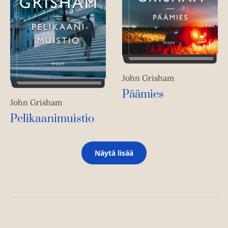
John Grisham
Päämies
John Grisham
Pelikaanimuistio
Näytä lisää