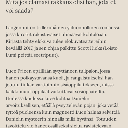
Mitä jos elämäsi rakkaus olisi hän, jota et
voi saada?
Langennut on trillerimäinen yliluonnollinen romanssi,
jossa kirotut rakastavaiset uhmaavat kohtaloaan.
Kirjasta tehty elokuva tulee elokuvateattereihin
keväällä 2017, ja sen ohjaa palkittu Scott Hicks (Loisto;
Lumi peittää seetripuut).
Luce Pricen epäillään sytyttäneen tulipalon, jossa
hänen poikaystävänsä kuoli, ja rangaistukseksi hän
joutuu tiukan vartioinnin sisäoppilaitokseen, missä
kaikki muut oppilaat vaikuttavat sosiopaateilta.
Uudessa koulussa Luce kohtaa Danielin,
arvoituksellisen, etäällä pysyttelevän pojan, joka vetää
tyttöä puoleensa kuin magneetti.Luce haluaa selvittää
Danielin mysteerin hinnalla millä hyvänsä. Totuuden
tavoittelu vie hänet osalliseksi sielua ravistelevaan