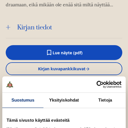
draamaan, eikä mikään ole enää sitä miltä näyttää...
Kirjan tiedot
Lue näyte (pdf)
A
u
k
Kirjan kuvapankkikuvat
e
a
a
u
u
Osta teos
t
e
Suostumus
Yksityiskohdat
Tietoja
e
n
E-kirja / epub2
v
K
B
ä
Tämä sivusto käyttää evästeitä
u
o
l
i