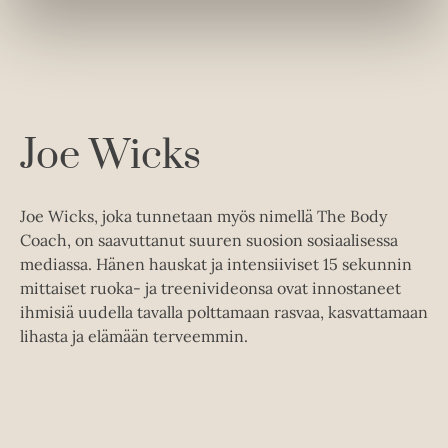
u
u
t
e
e
n
v
ä
l
Joe Wicks
i
l
e
h
Joe Wicks, joka tunnetaan myös nimellä The Body
t
Coach, on saavuttanut suuren suosion sosiaalisessa
e
e
mediassa. Hänen hauskat ja intensiiviset 15 sekunnin
n
mittaiset ruoka- ja treenivideonsa ovat innostaneet
ihmisiä uudella tavalla polttamaan rasvaa, kasvattamaan
lihasta ja elämään terveemmin.