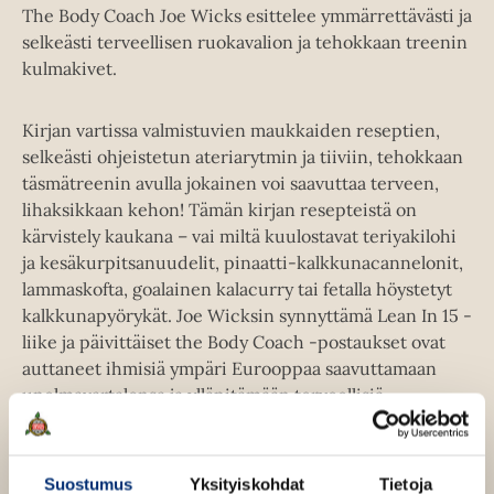
The Body Coach Joe Wicks esittelee ymmärrettävästi ja
selkeästi terveellisen ruokavalion ja tehokkaan treenin
kulmakivet.
Kirjan vartissa valmistuvien maukkaiden reseptien,
selkeästi ohjeistetun ateriarytmin ja tiiviin, tehokkaan
täsmätreenin avulla jokainen voi saavuttaa terveen,
lihaksikkaan kehon! Tämän kirjan resepteistä on
kärvistely kaukana – vai miltä kuulostavat teriyakilohi
ja kesäkurpitsanuudelit, pinaatti-kalkkunacannelonit,
lammaskofta, goalainen kalacurry tai fetalla höystetyt
kalkkunapyörykät. Joe Wicksin synnyttämä Lean In 15 -
liike ja päivittäiset the Body Coach -postaukset ovat
auttaneet ihmisiä ympäri Eurooppaa saavuttamaan
unelmavartalonsa ja ylläpitämään terveellisiä
elämäntapoja. Hanki sinäkin unelmavartalo vartissa!
"Haluan, että syöt enemmän, ja näytän, kuinka kehoa
ravitaan niin, että rasva palaa ja lihasmassa kasvaa. On
Suostumus
Yksityiskohdat
Tietoja