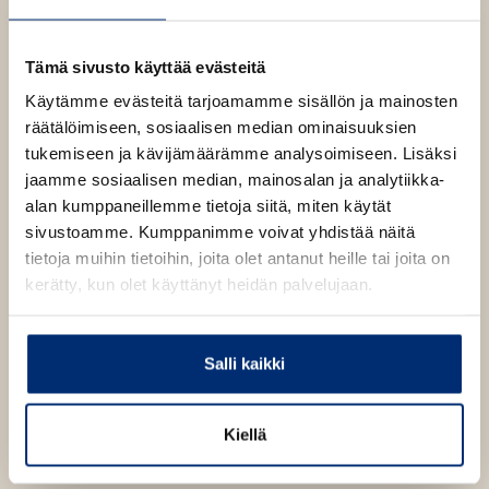
tärkeä tietää, mitä kannattaa tankata ja milloin.
Periaatteeni ovat yksinkertaiset ja helposti
omaksuttavissa niin, että niistä tulee kuin
Tämä sivusto käyttää evästeitä
huomaamatta osa arkea. Jos haluat kertoa minulle
Käytämme evästeitä tarjoamamme sisällön ja mainosten
edistyksestäsi, julkaise kuvasi hashtagilla #Leanin15
räätälöimiseen, sosiaalisen median ominaisuuksien
Twitterissä, Instagramissa tai Facebookissa. Löydät
tukemiseen ja kävijämäärämme analysoimiseen. Lisäksi
minut sosiaalisesta mediasta tunnuksella
jaamme sosiaalisen median, mainosalan ja analytiikka-
@thebodycoach." – Joe Wicks
alan kumppaneillemme tietoja siitä, miten käytät
sivustoamme. Kumppanimme voivat yhdistää näitä
tietoja muihin tietoihin, joita olet antanut heille tai joita on
Kirjan tiedot
kerätty, kun olet käyttänyt heidän palvelujaan.
Salli kaikki
Lue näyte (pdf)
A
u
k
Kirjan kuvapankkikuvat
Kiellä
e
a
a