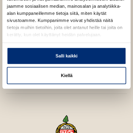
Tehtäväkirja
jaamme sosiaalisen median, mainosalan ja analytiikka-
alan kumppaneillemme tietoja siitä, miten käytät
LEGO Elokuvaan perustuva tehtäväkirja.
sivustoamme. Kumppanimme voivat yhdistää näitä
tietoja muihin tietoihin, joita olet antanut heille tai joita on
kerätty, kun olet käyttänyt heidän palvelujaan.
Kirjan tiedot
Salli kaikki
Kirjan kuvapankkikuvat
Kiellä