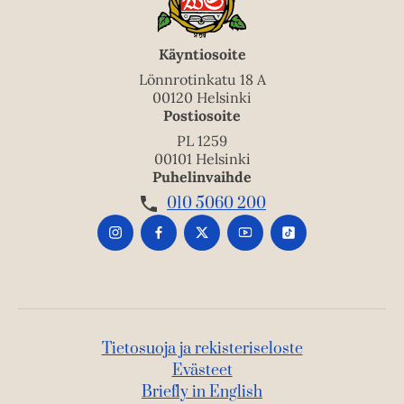
Käyntiosoite
Lönnrotinkatu 18 A
00120 Helsinki
Postiosoite
PL 1259
00101 Helsinki
Puhelinvaihde
010 5060 200
Tietosuoja ja rekisteriseloste
Evästeet
Briefly in English