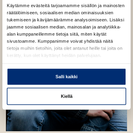
e
Käytämme evästeitä tarjoamamme sisällön ja mainosten
n
räätälöimiseen, sosiaalisen median ominaisuuksien
tukemiseen ja kävijämäärämme analysoimiseen. Lisäksi
jaamme sosiaalisen median, mainosalan ja analytiikka-
alan kumppaneillemme tietoja siitä, miten käytät
sivustoamme. Kumppanimme voivat yhdistää näitä
tietoja muihin tietoihin, joita olet antanut heille tai joita on
kerätty, kun olet käyttänyt heidän palvelujaan.
Salli kaikki
Kiellä