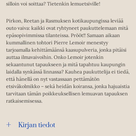
silloin voi soittaa? Tietenkin lemuetsiville!
Pirkon, Reetan ja Rasmuksen kotikaupungissa leviää
outo vaiva: kaikki ovat ryhtyneet paukuttelemaan mitä
epäsopivimmissa tilanteissa. Prööt!! Samaan aikaan
kummallinen tohtori Pierre Lemoir menestyy
tarjoamalla kehittämäänsä kaasupulveria, jonka pitäisi
auttaa ilmavaivoihin. Onko Lemoir jotenkin
sekaantunut tapaukseen ja mitä tapahtuu kaupungin
laidalla synkässä linnassa? Kauhea paukuttelija ei tiedä,
että hänellä on nyt vastassaan pettämätön
etsiväkolmikko – sekä heidän koiransa, jonka hajuaistia
tarvitaan tämän poikkeuksellisen lemuavan tapauksen
ratkaisemisessa.
Kirjan tiedot