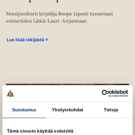
k
e
Monipuolinen kirjailija Roope Lipasti tunnetaan
a
esimerkiksi Lätkä-Lauri -kirjoistaan.
a
u
u
Lue lisää tekijästä
R
t
o
o
e
p
e
e
L
n
i
v
p
ä
a
s
l
t
i
i
l
Suostumus
Yksityiskohdat
Tietoja
e
h
t
Tämä sivusto käyttää evästeitä
e