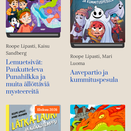
Roope Lipasti, Kaisu
Sandberg
Roope Lipasti, Mari
Lemuetsivät:
Luoma
Paukutteleva
Aavepartio ja
Punahilkka ja
kummituspesula
muita ällöttäviä
mysteereitä
Elokuu 2026