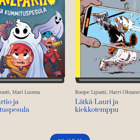
pasti, Mari Luoma
Roope Lipasti, Harri Oksan
tio ja
Lätkä-Lauri ja
tuspesula
kiekkotemppu