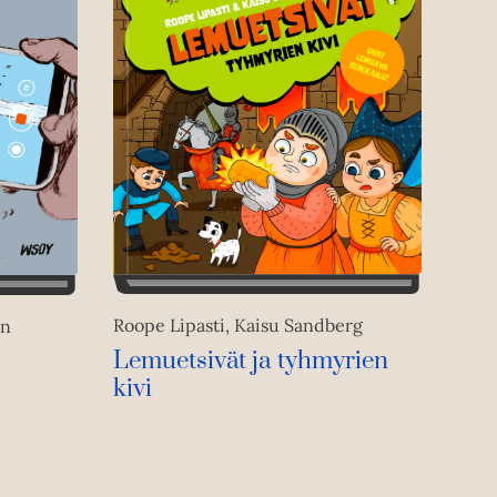
Roope Lipasti, Kaisu Sandberg
en
Lemuetsivät ja tyhmyrien
kivi