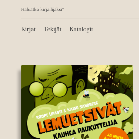
Toissijainen
Hyppää
Haluatko kirjailijaksi?
sisältöön
Päävalikko
Kirjat
Tekijät
Katalogit