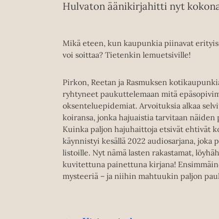
Hulvaton äänikirjahitti nyt kokon
Mikä eteen, kun kaupunkia piinavat erityisen
voi soittaa? Tietenkin lemuetsiville!
Pirkon, Reetan ja Rasmuksen kotikaupunkia 
ryhtyneet paukuttelemaan mitä epäsopivimm
oksenteluepidemiat. Arvoituksia alkaa selv
koiransa, jonka hajuaistia tarvitaan näiden
Kuinka paljon hajuhaittoja etsivät ehtivät 
käynnistyi kesällä 2022 audiosarjana, joka 
listoille. Nyt nämä lasten rakastamat, löyhäh
kuvitettuna painettuna kirjana! Ensimmäi
mysteeriä – ja niihin mahtuukin paljon pau