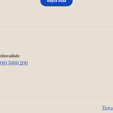
Näytä lisää
elinvaihde
010 5060 200
Tieto