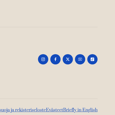
suoja ja rekisteriseloste
Evästeet
Briefly in English