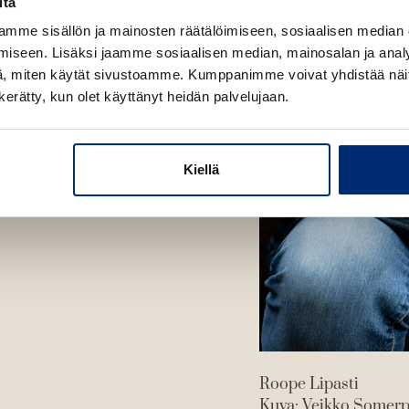
h
itä
t
mme sisällön ja mainosten räätälöimiseen, sosiaalisen median
e
iseen. Lisäksi jaamme sosiaalisen median, mainosalan ja analy
e
, miten käytät sivustoamme. Kumppanimme voivat yhdistää näitä t
n
n kerätty, kun olet käyttänyt heidän palvelujaan.
Kiellä
Roope Lipasti
Kuva: Veikko Somer