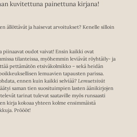
aan kuvitettuna painettuna kirjana!
 ällöttävät ja haisevat arvoitukset? Kenelle silloin
piinaavat oudot vaivat! Ensin kaikki ovat
issa tilanteissa, myöhemmin leviävät röyhtäily- ja
ittää pettämätön etsiväkolmikko – sekä heidän
 poikkeuksellisen lemuavien tapausten parissa.
kohdata, ennen kuin kaikki selviää?
Lemuetsivät
päätyi saman tien suosituimpien lasten äänikirjojen
televät tarinat tulevat saataville myös runsaasti
nen kirja kokoaa yhteen kolme ensimmäistä
kkuja. Pröööt!