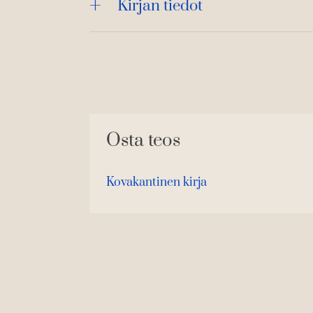
Kirjan tiedot
Osta teos
Kovakantinen kirja
O
K
s
i
t
r
a
j
a
.
f
i