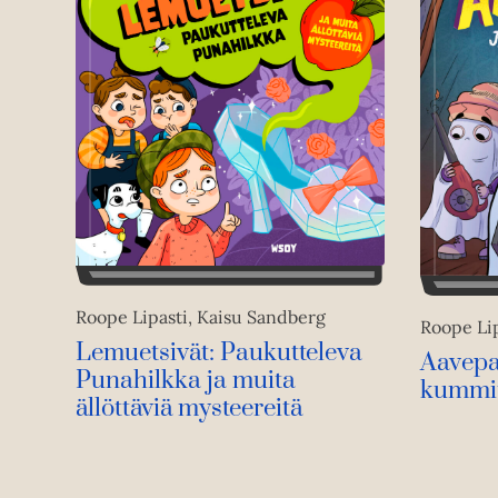
Roope Lipasti, Kaisu Sandberg
Roope Li
Lemuetsivät: Paukutteleva
Aavepar
Punahilkka ja muita
kummi
ällöttäviä mysteereitä