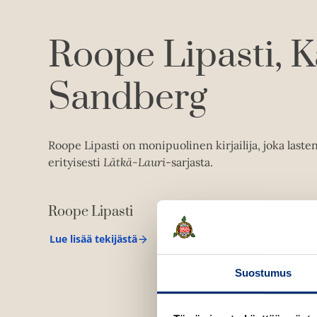
Roope Lipasti
K
Sandberg
Roope Lipasti on monipuolinen kirjailija, joka laste
erityisesti
Lätkä-Lauri
-sarjasta.
Roope Lipasti
Lue lisää tekijästä
R
o
o
Suostumus
p
e
L
i