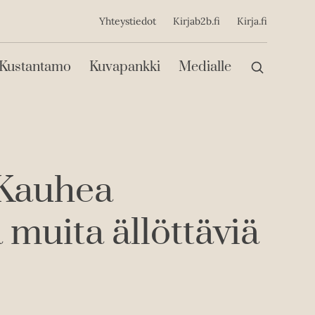
ijainen
Yhteystiedot
Kirjab2b.fi
Kirja.fi
Päävalikko
Kustantamo
Kuvapankki
Medialle
 Kauhea
a muita ällöttäviä