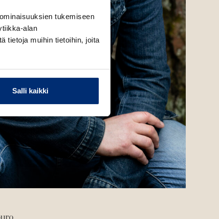
 ominaisuuksien tukemiseen
tiikka-alan
ietoja muihin tietoihin, joita
Salli kaikki
puro