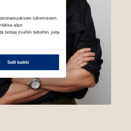
 ominaisuuksien tukemiseen
tiikka-alan
ietoja muihin tietoihin, joita
Salli kaikki