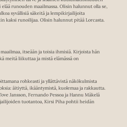
sti elää runouden maailmassa. Olisin halunnut olla se,
koa syvällisiä säkeitä ja lempikirjailijoita
n kaksi runoilijaa. Olisin halunnut pitää Lorcasta.
aailmaa, itseään ja toisia ihmisiä. Kirjoista hän
kä meitä liikuttaa ja mistä elämässä on
oittamana rohkeasti ja yllättävistä näkökulmista
ksia: äitiyttä, ikääntymistä, kuolemaa ja rakkautta.
, Tove Jansson, Fernando Pessoa ja Hannu Mäkelä
rjailijoiden tuotantoa, Kirsi Piha pohtii heidän