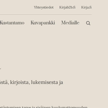
ijainen
Yhteystiedot
Kirjab2b.fi
Kirja.fi
Päävalikko
Kustantamo
Kuvapankki
Medialle
a
tä, kirjoista, lukemisesta ja
eristäytymisen tarve ja sisäinen kuulumattomuuden