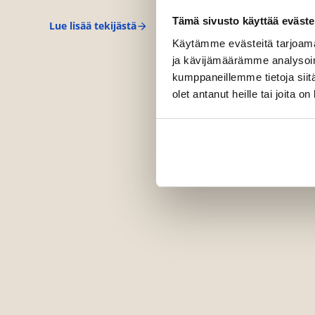
Tämä sivusto käyttää eväste
Lue lisää tekijästä
K
i
Käytämme evästeitä tarjoama
r
ja kävijämäärämme analysoim
s
kumppaneillemme tietoja siitä
i
P
olet antanut heille tai joita o
i
h
a