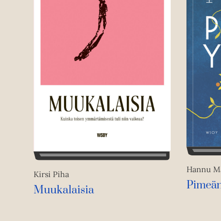
Hannu Mä
Kirsi Piha
Pimeän
Muukalaisia