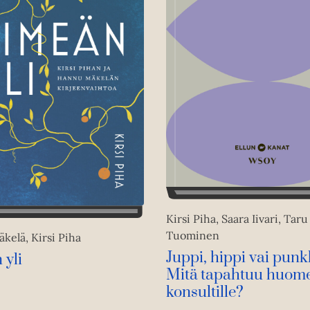
Kirsi Piha, Saara Iivari, Taru
Tuominen
kelä, Kirsi Piha
Juppi, hippi vai punk
 yli
Mitä tapahtuu huom
konsultille?