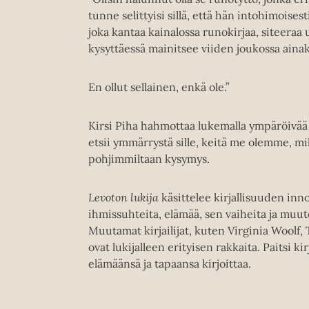
tunne selittyisi sillä, että hän intohimoise
joka kantaa kainalossa runokirjaa, siteeraa ul
kysyttäessä mainitsee viiden joukossa ainaki
En ollut sellainen, enkä ole.”
Kirsi Piha hahmottaa lukemalla ympäröivää m
etsii ymmärrystä sille, keitä me olemme, mi
pohjimmiltaan kysymys.
Levoton lukija
käsittelee kirjallisuuden inn
ihmissuhteita, elämää, sen vaiheita ja muuto
Muutamat kirjailijat, kuten Virginia Woolf
ovat lukijalleen erityisen rakkaita. Paitsi ki
elämäänsä ja tapaansa kirjoittaa.