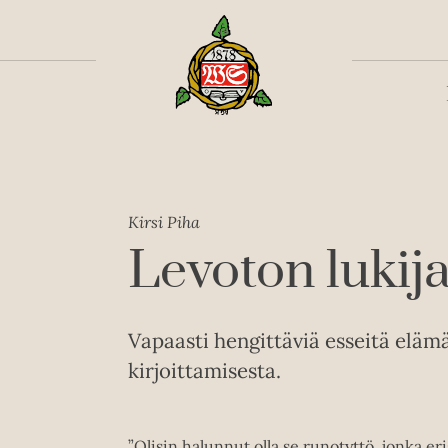
Toiss
Kirsi Piha
Levoton lukij
Vapaasti hengittäviä esseitä elämäs
kirjoittamisesta.
”Olisin halunnut olla se runotyttö, jonka 