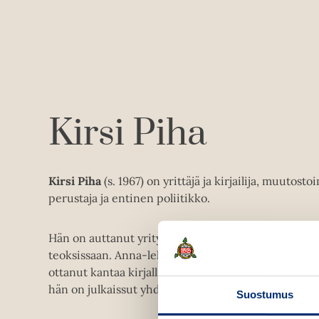
Kirsi Piha
Kirsi Piha
(s. 1967) on yrittäjä ja kirjailija, muutost
perustaja ja entinen poliitikko.
Hän on auttanut yrityksiä muuttumaan ja pohtinut 
teoksissaan. Anna-lehden kirjallisuusaiheisissa ko
ottanut kantaa kirjallisuuden ilmiöihin. Kirjailija
hän on julkaissut yhdessä kirjeenvaihtokokoelman
Suostumus