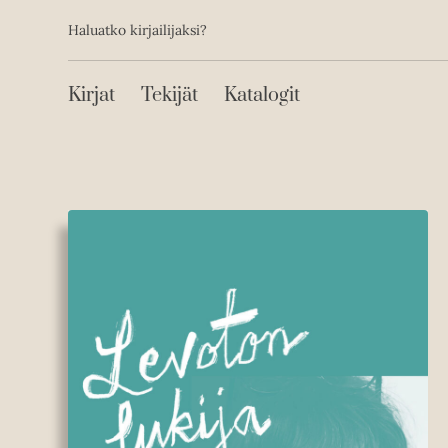
Toissijainen
Hyppää
Haluatko kirjailijaksi?
sisältöön
Päävalikko
Kirjat
Tekijät
Katalogit