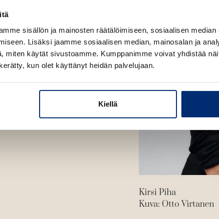
e
l
l
h
itä
i
e
t
l
mme sisällön ja mainosten räätälöimiseen, sosiaalisen median
h
e
e
iseen. Lisäksi jaamme sosiaalisen median, mainosalan ja analy
t
e
h
, miten käytät sivustoamme. Kumppanimme voivat yhdistää näitä t
e
n
t
n kerätty, kun olet käyttänyt heidän palvelujaan.
e
e
n
e
n
Kiellä
Kirsi Piha
Kuva: Otto Virtanen