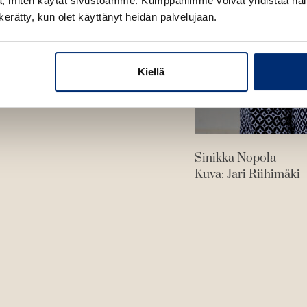
, miten käytät sivustoamme. Kumppanimme voivat yhdistää näitä t
n kerätty, kun olet käyttänyt heidän palvelujaan.
Kiellä
Sinikka Nopola
Kuva: Jari Riihimäki