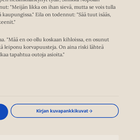
t: "Meijän likka on ihan sievä, mutta se vois tulla
aupungissa." Eila on todennut: "Sää tuut isääs,
eenit."
aa. "Mää en oo ollu koskaan kihloissa, en osunut
kä leiponu korvapuusteja. On aina riski lähteä
lkaa tapahtua outoja asioita."
Kirjan kuvapankkikuvat