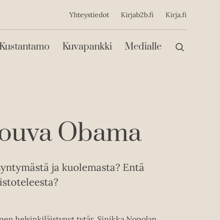
ijainen
Yhteystiedot
Kirjab2b.fi
Kirja.fi
Päävalikko
Kustantamo
Kuvapankki
Medialle
a rouva Obama
 syntymästä ja kuolemasta? Entä
istoteleesta?
en helsinkiläistynyt tytär, Sinikka Nopolan