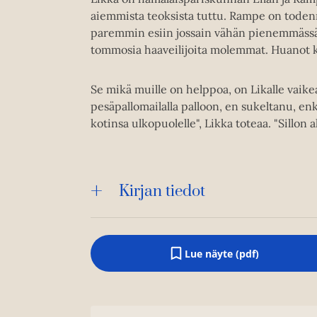
aiemmista teoksista tuttu. Rampe on todennu
paremmin esiin jossain vähän pienemmässä k
tommosia haaveilijoita molemmat. Huanot k
Se mikä muille on helppoa, on Likalle vaike
pesäpallomailalla palloon, en sukeltanu, en
kotinsa ulkopuolelle", Likka toteaa. "Sillon a
Kirjan tiedot
Lue näyte (pdf)
A
u
k
e
a