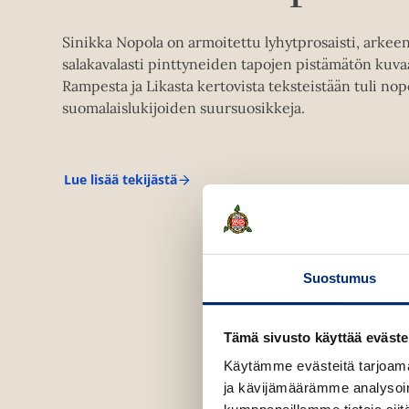
Sinikka Nopola on armoitettu lyhytprosaisti, arkee
salakavalasti pinttyneiden tapojen pistämätön kuvaa
Rampesta ja Likasta kertovista teksteistään tuli nop
suomalaislukijoiden suursuosikkeja.
Lue lisää tekijästä
S
i
n
i
k
k
a
Suostumus
N
o
p
Tämä sivusto käyttää eväste
o
l
Käytämme evästeitä tarjoama
a
ja kävijämäärämme analysoim