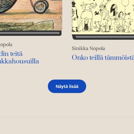
Nopola
Sinikka Nopola
in teitä
Onko teillä tämmöist
ukkahousuilla
Näytä lisää