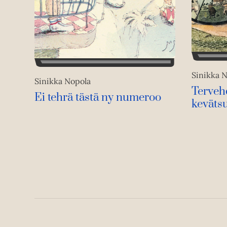
Sinikka 
Sinikka Nopola
Tervehd
Ei tehrä tästä ny numeroo
keväts