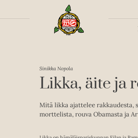
Toiss
Sinikka Nopola
Likka, äite j
Mitä likka ajattelee rakkaudesta,
morttelista, rouva Obamasta ja Ar
Likka on hämäläispariskunnan Eilan ja Ramp