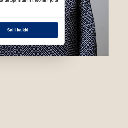
ietoja muihin tietoihin, joita
Salli kaikki