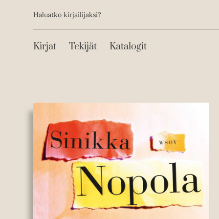
Toissijainen
Hyppää
Haluatko kirjailijaksi?
sisältöön
Päävalikko
Kirjat
Tekijät
Katalogit