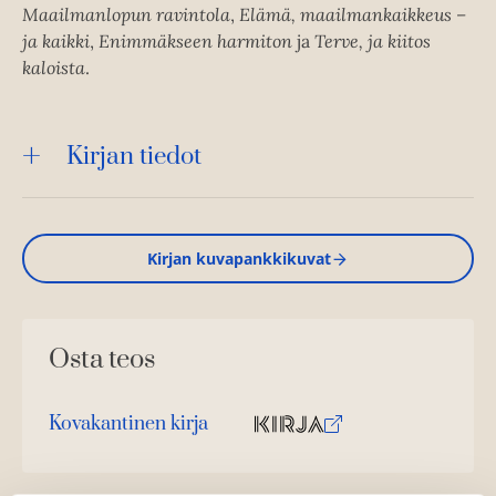
Maailmanlopun ravintola
,
Elämä, maailmankaikkeus –
ja kaikki
,
Enimmäkseen harmiton
ja
Terve, ja kiitos
kaloista
.
Kirjan tiedot
Kirjan kuvapankkikuvat
Osta teos
Kovakantinen kirja
O
K
s
i
t
r