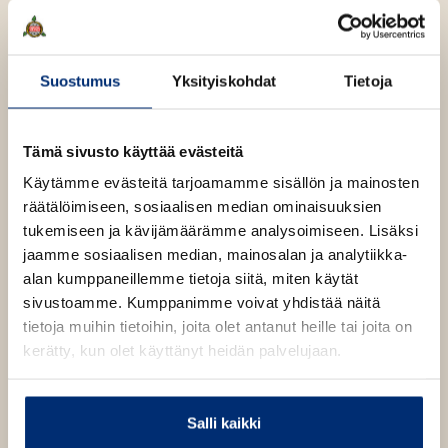
a
j
a
.
Suostumus
Yksityiskohdat
Tietoja
f
i
A
Douglas Adams
Tämä sivusto käyttää evästeitä
u
Käytämme evästeitä tarjoamamme sisällön ja mainosten
k
räätälöimiseen, sosiaalisen median ominaisuuksien
e
Douglas Adams (1952–2001) oli tieteiskirjallisuuden ja
tukemiseen ja kävijämäärämme analysoimiseen. Lisäksi
a
brittiläisen, mustaakin kuivemman huumorin
jaamme sosiaalisen median, mainosalan ja analytiikka-
a
kärkinimiä. Hän loi Linnunradan käsikirjan ensin
alan kumppaneillemme tietoja siitä, miten käytät
u
BBC:n kuunnelmaksi ja muokkasi siitä myöhemmin
sivustoamme. Kumppanimme voivat yhdistää näitä
u
romaanisarjan, josta on nähty myös dramatisointi
tietoja muihin tietoihin, joita olet antanut heille tai joita on
t
poikineen. Adams oli innokas tietokoneharrastaja ja
kerätty, kun olet käyttänyt heidän palvelujaan.
e
vähemmän innokas kirjoittaja: legenda kertoo hänen
e
lukittautuneen kolmeksi viikoksi hotellihuoneeseen
n
kustannustoimittajansa kanssa saadakseen
Salli kaikki
v
Linnunradan neljännen osan
Terve, ja kiitos kaloista