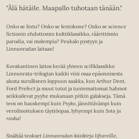
"Älä hätäile. Maapallo tuhotaan tänään."
Onko se lintu? Onko se lentokone? Onko se science
fictionin ehdottomin kulttiklassikko, räävittömin
parodia, vai molempia? Peukalo pystyyn ja
Linnunradan laitaan!
Kovakantinen laitos kerää yhteen scifiklassikko
Linnunrata-trilogian kaikki viisi osaa epäonnisesta
alusta surulliseen loppuun saakka, kun Arthur Dent,
Ford Prefect ja muut tutut ja tuntemattomat hahmot
seikkailevat pyyhe mukanaan pitkin galakseja. Tämä
teos on hauskempi kuin
Psyko
, jännittävämpi kuin
veroilmoituksen täyttöopas, lyhyempi kuin
Sota ja
rauha
!
Sisältää teokset
Linnunradan käsikirja liftareille
,