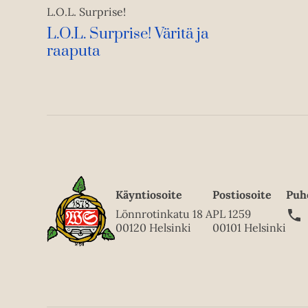
L.O.L. Surprise!
L.O.L. Surprise! Väritä ja
raaputa
Käyntiosoite
Postiosoite
Puh
Lönnrotinkatu 18 A
PL 1259
00120 Helsinki
00101 Helsinki