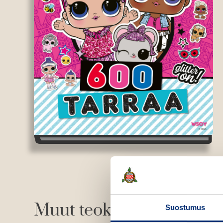
Muut teokset
Suostumus