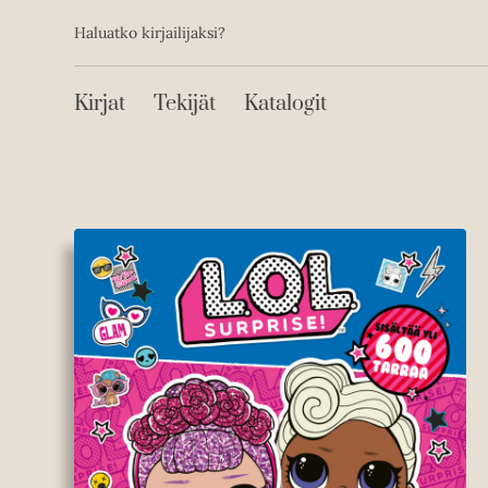
Toissijainen
Hyppää
Haluatko kirjailijaksi?
sisältöön
Päävalikko
Kirjat
Tekijät
Katalogit