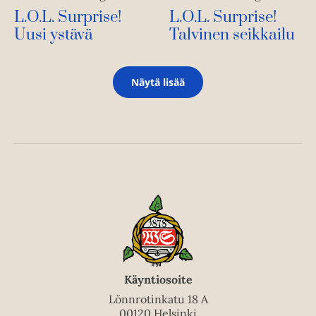
L.O.L. Surprise!
L.O.L. Surprise!
Uusi ystävä
Talvinen seikkailu
Näytä lisää
Käyntiosoite
Lönnrotinkatu 18 A
00120 Helsinki