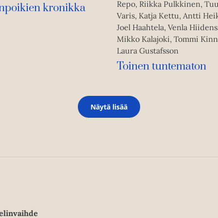
Repo, Riikka Pulkkinen, Tuu
npoikien kronikka
Varis, Katja Kettu, Antti He
Joel Haahtela, Venla Hiidens
Mikko Kalajoki, Tommi Kin
Laura Gustafsson
Toinen tuntematon
Näytä lisää
elinvaihde