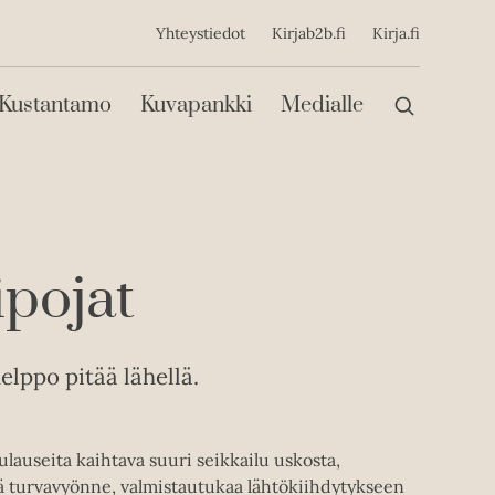
ijainen
Yhteystiedot
Kirjab2b.fi
Kirja.fi
Päävalikko
Kustantamo
Kuvapankki
Medialle
ipojat
lppo pitää lähellä.
rulauseita kaihtava suuri seikkailu uskosta,
ää turvavyönne, valmistautukaa lähtökiihdytykseen