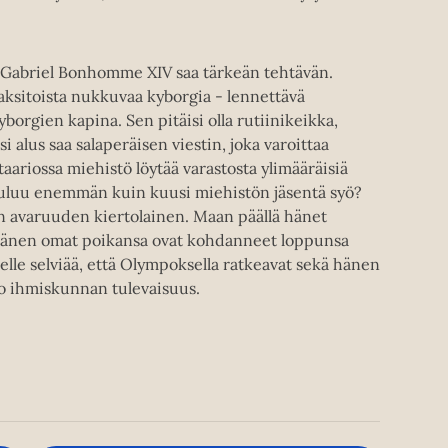
 Gabriel Bonhomme XIV saa tärkeän tehtävän.
aksitoista nukkuvaa kyborgia - lennettävä
rgien kapina. Sen pitäisi olla rutiinikeikka,
si alus saa salaperäisen viestin, joka varoittaa
aariossa miehistö löytää varastosta ylimääräisiä
 kuluu enemmän kuin kuusi miehistön jäsentä syö?
n avaruuden kiertolainen. Maan päällä hänet
Hänen omat poikansa ovat kohdanneet loppunsa
le selviää, että Olympoksella ratkeavat sekä hänen
o ihmiskunnan tulevaisuus.