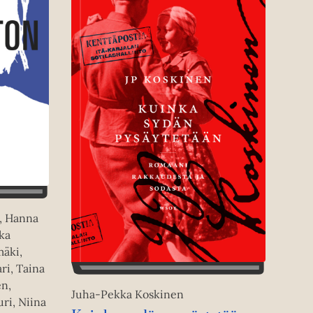
i, Hanna
nka
äki,
ri, Taina
en,
Juha-Pekka Koskinen
ri, Niina