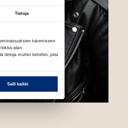
Tietoja
 ominaisuuksien tukemiseen
tiikka-alan
ietoja muihin tietoihin, joita
Salli kaikki
n