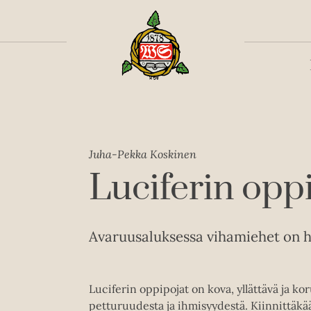
Toiss
Juha-Pekka Koskinen
Luciferin opp
Avaruusaluksessa vihamiehet on he
Luciferin oppipojat on kova, yllättävä ja ko
petturuudesta ja ihmisyydestä. Kiinnittäk