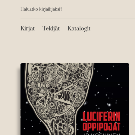
Toissijainen
Hyppää
Haluatko kirjailijaksi?
sisältöön
Päävalikko
Kirjat
Tekijät
Katalogit