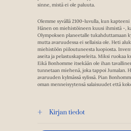
sinne, mistä ei ole paluuta.
Olemme syvällä 2100-luvulla, kun kapteeni
Hänen on miehistöineen kuusi ihmistä -, k
Olympoksen planeetalle tukahduttamaan kybo
mutta avaruudessa ei sellaisia ole. Heti aluk
miehistöön piiloutuneesta luopiosta. Invent
aseita ja pelastuskapseleita. Miksi ruokaa
Eikä Bonhomme itsekään ole ihan tavalline
tunnetaan miehenä, joka tappoi Jumalan. 
avaruuden kylmässä sylissä. Pian Bonhommel
oman menneisyytensä salaisuudet että kok
Kirjan tiedot