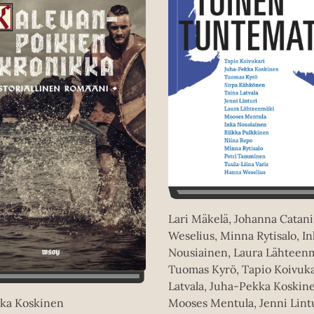
Lari Mäkelä, Johanna Catan
Weselius, Minna Rytisalo, I
Nousiainen, Laura Lähteenm
Tuomas Kyrö, Tapio Koivuka
Latvala, Juha-Pekka Koskin
Mooses Mentula, Jenni Lintu
ka Koskinen