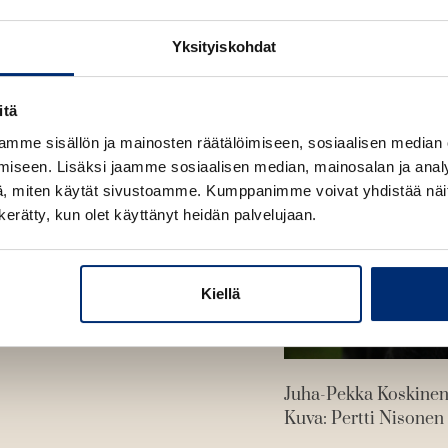
e
e
n
e
Yksityiskohdat
n
itä
mme sisällön ja mainosten räätälöimiseen, sosiaalisen median
iseen. Lisäksi jaamme sosiaalisen median, mainosalan ja analy
, miten käytät sivustoamme. Kumppanimme voivat yhdistää näitä t
n kerätty, kun olet käyttänyt heidän palvelujaan.
Kiellä
Juha-Pekka Koskine
Kuva: Pertti Nisonen