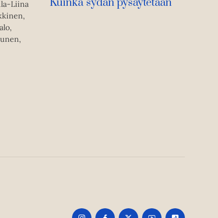
Kuinka sydän pysäytetään
la-Liina
ikkinen,
alo,
nunen,