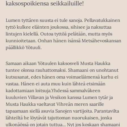
kaksospoikiensa seikkailuille!
Lumen tyttären suusta ei tule sanoja. Pellavatukkainen
tyttö kulkee eläinten joukossa, sihisee ja naksuttaa
lintujen kielellä. Outoa tyttöä pelätään, mutta myös
kunnioitetaan. Onhan hänen isänsä Metsähevoskansan
päällikkö Yötuuli.
Samaan aikaan Yötuulen kaksosveli Musta Haukka
tuntee olonsa rauhattomaksi. Shamaani on unohtanut
kutsusanat, edes hänen oma voimaeläimensä karhu ei
vastaa. Hänen ei auta muu kuin lähteä etsimään
kadottamiaan loitsuja.Yhdessä sammalväkeen
kuuluvien Villavan ja Vesikon kanssa Lumen tytär ja
Musta Haukka vaeltavat Vihreän meren saarille
tapaamaan siellä asuvia Sanojen vartijoita. Parantavilta
lähteiltä he löytävät tajuttoman nuorukaisen, jonka
ulkonäössä on jotain tuttua... Nyt jos koskaan shamaani