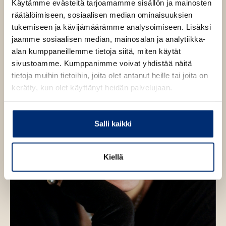
Käytämme evästeitä tarjoamamme sisällön ja mainosten
n
räätälöimiseen, sosiaalisen median ominaisuuksien
v
tukemiseen ja kävijämäärämme analysoimiseen. Lisäksi
ä
jaamme sosiaalisen median, mainosalan ja analytiikka-
l
alan kumppaneillemme tietoja siitä, miten käytät
i
sivustoamme. Kumppanimme voivat yhdistää näitä
l
tietoja muihin tietoihin, joita olet antanut heille tai joita on
e
kerätty, kun olet käyttänyt heidän palvelujaan.
h
t
e
Salli kaikki
e
n
Kiellä