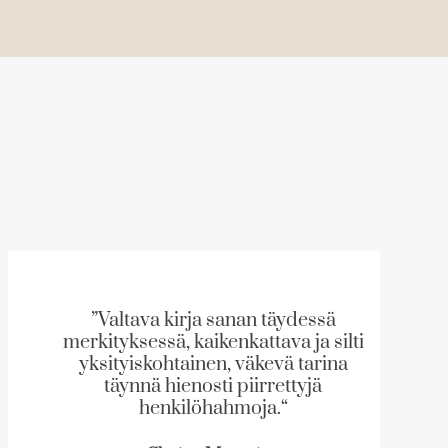
”Valtava kirja sanan täydessä
merkityksessä, kaikenkattava ja silti
yksityiskohtainen, väkevä tarina
täynnä hienosti piirrettyjä
henkilöhahmoja.“