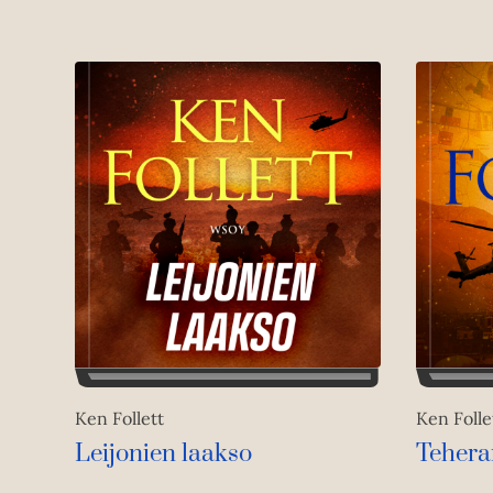
Ken Follett
Ken Folle
Leijonien laakso
Tehera