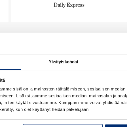
ä
i
e
Daily Express
l
l
h
i
e
t
l
h
e
e
t
e
h
e
n
t
e
e
n
e
n
Yksityiskohdat
itä
mme sisällön ja mainosten räätälöimiseen, sosiaalisen median
iseen. Lisäksi jaamme sosiaalisen median, mainosalan ja analy
, miten käytät sivustoamme. Kumppanimme voivat yhdistää näitä t
n kerätty, kun olet käyttänyt heidän palvelujaan.