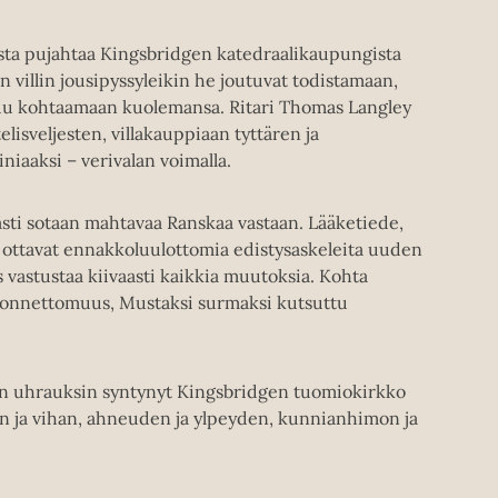
sta pujahtaa Kingsbridgen katedraalikaupungista
 villin jousipyssyleikin he joutuvat todistamaan,
utuu kohtaamaan kuolemansa. Ritari Thomas Langley
elisveljesten, villakauppiaan tyttären ja
niaaksi – verivalan voimalla.
sti sotaan mahtavaa Ranskaa vastaan. Lääketiede,
s ottavat ennakkoluulottomia edistysaskeleita uuden
s vastustaa kiivaasti kaikkia muutoksia. Kohta
i onnettomuus, Mustaksi surmaksi kutsuttu
isin uhrauksin syntynyt Kingsbridgen tuomiokirkko
n ja vihan, ahneuden ja ylpeyden, kunnianhimon ja