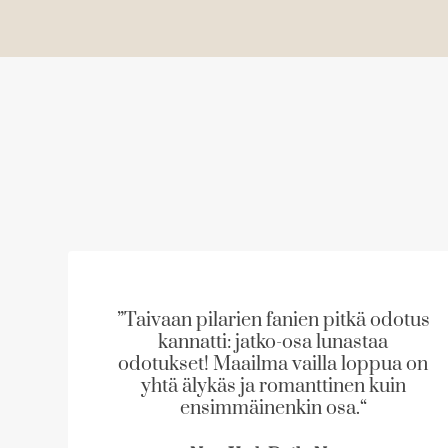
S
S
k
k
i
i
p
p
l
l
i
i
”Taivaan pilarien fanien pitkä odotus
kannatti: jatko-osa lunastaa
s
s
odotukset! Maailma vailla loppua on
t
t
yhtä älykäs ja romanttinen kuin
ensimmäinenkin osa.“