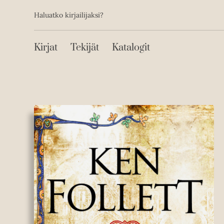
Toissijainen
Hyppää
Haluatko kirjailijaksi?
sisältöön
Päävalikko
Kirjat
Tekijät
Katalogit