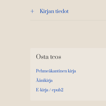
Kirjan tiedot
Osta teos
Pehmeäkantinen kirja
O
K
s
i
Äänikirja
K
B
t
r
u
o
E-kirja / epub2
a
j
K
B
u
o
a
u
o
n
k
.
u
o