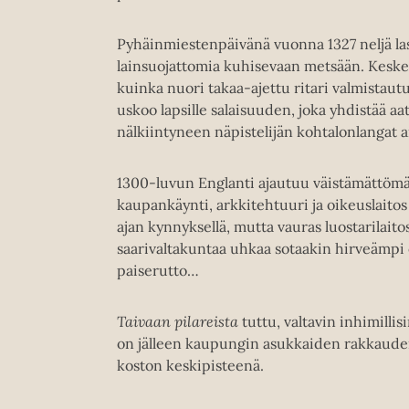
Pyhäinmiestenpäivänä vuonna 1327 neljä la
lainsuojattomia kuhisevaan metsään. Kesken
kuinka nuori takaa-ajettu ritari valmista
uskoo lapsille salaisuuden, joka yhdistää aat
nälkiintyneen näpistelijän kohtalonlangat ai
1300-luvun Englanti ajautuu väistämättömä
kaupankäynti, arkkitehtuuri ja oikeuslaito
ajan kynnyksellä, mutta vauras luostarilaito
saarivaltakuntaa uhkaa sotaakin hirveämp
paiserutto…
Taivaan pilareista
tuttu, valtavin inhimill
on jälleen kaupungin asukkaiden rakkaude
koston keskipisteenä.