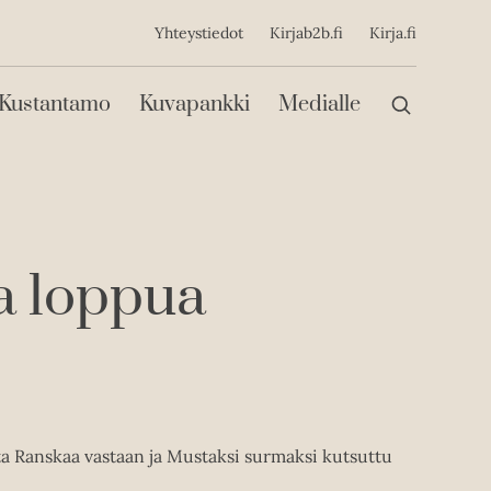
ijainen
Yhteystiedot
Kirjab2b.fi
Kirja.fi
Päävalikko
Kustantamo
Kuvapankki
Medialle
a loppua
a Ranskaa vastaan ja Mustaksi surmaksi kutsuttu