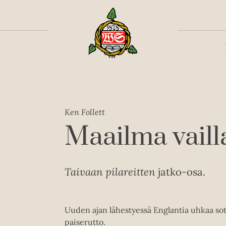
Toiss
Ken Follett
Maailma vaill
Taivaan pilareitten
jatko-osa.
Uuden ajan lähestyessä Englantia uhkaa sot
paiserutto.