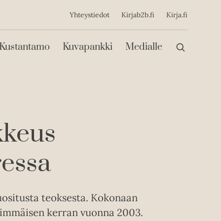
ijainen
Yhteystiedot
Kirjab2b.fi
Kirja.fi
Päävalikko
Kustantamo
Kuvapankki
Medialle
kkeus
essa
ositusta teoksesta. Kokonaan
nsimmäisen kerran vuonna 2003.