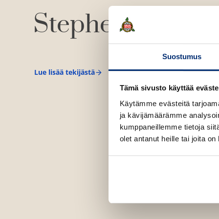
Stephen Hawki
Suostumus
Lue lisää tekijästä
S
t
Tämä sivusto käyttää eväste
e
p
Käytämme evästeitä tarjoama
h
ja kävijämäärämme analysoim
e
n
kumppaneillemme tietoja siitä
H
olet antanut heille tai joita o
a
w
k
i
n
g