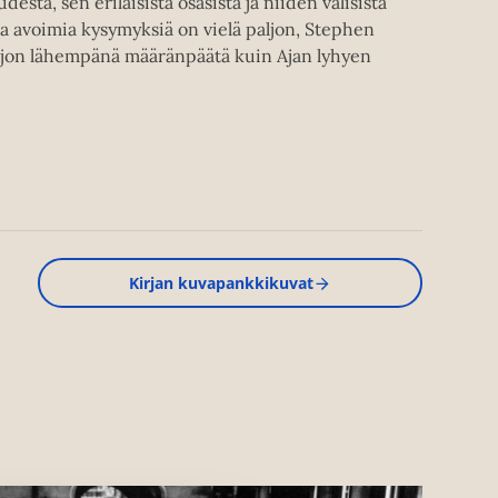
ta, sen erilaisista osasista ja niiden välisistä
ka avoimia kysymyksiä on vielä paljon, Stephen
ljon lähempänä määränpäätä kuin Ajan lyhyen
Kirjan kuvapankkikuvat