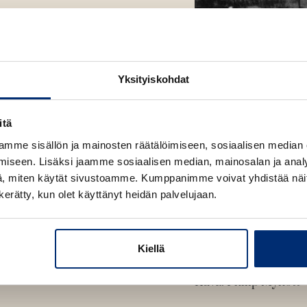
ng
Yksityiskohdat
itä
mme sisällön ja mainosten räätälöimiseen, sosiaalisen median
iseen. Lisäksi jaamme sosiaalisen median, mainosalan ja analy
, miten käytät sivustoamme. Kumppanimme voivat yhdistää näitä t
n kerätty, kun olet käyttänyt heidän palvelujaan.
Kiellä
Stephen Hawking
Kuva: Philip Mynott