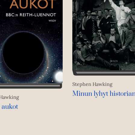
Stephen Hawking
Minun lyhyt historian
 Hawking
 aukot