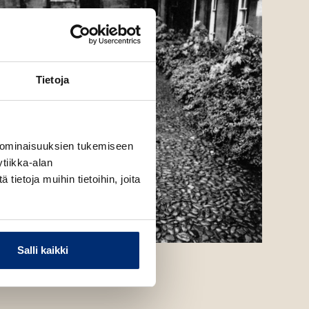
Tietoja
 ominaisuuksien tukemiseen
tiikka-alan
ietoja muihin tietoihin, joita
Salli kaikki