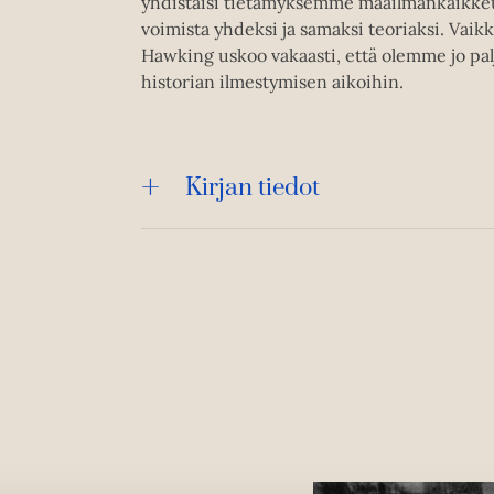
yhdistäisi tietämyksemme maailmankaikkeudes
voimista yhdeksi ja samaksi teoriaksi. Vaik
Hawking uskoo vakaasti, että olemme jo pa
historian ilmestymisen aikoihin.
Kirjan tiedot