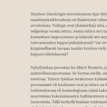
Stephen Hawkingin menestysteos Ajan lyhyt 
maailmankaikkeudesta on lisääntynyt valtav
arvoituksia. Tutkijat ovat yksimielisiä siit
miljardeja vuosia sitten, mutta miten sen t
kosmoksen laajenemisen ja kääntää sen supi
tulevaisuuden loppurysähdyksessä? Vai viek
kirjaimellisesti taivaan tuuliin kenties vi
loppurevähdyksessä?
Nykyfysiikan perustan loi Albert Einstein, j
suhteellisuusteoriansa. Se kertoo meille, mil
toisiinsa. Toinen fysiikan keskeinen kulmaki
perusosaset eli hiukkaset ovat ja miten n
tutkimuksessa eli kosmologiassa nämä kaksi 
suurimman kokonaisuuden hallitseminen ed
tuntemista. Tällä hetkellä fysiikan tutkimu