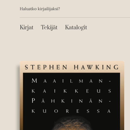
Toissijainen
Hyppää
Haluatko kirjailijaksi?
sisältöön
Päävalikko
Kirjat
Tekijät
Katalogit