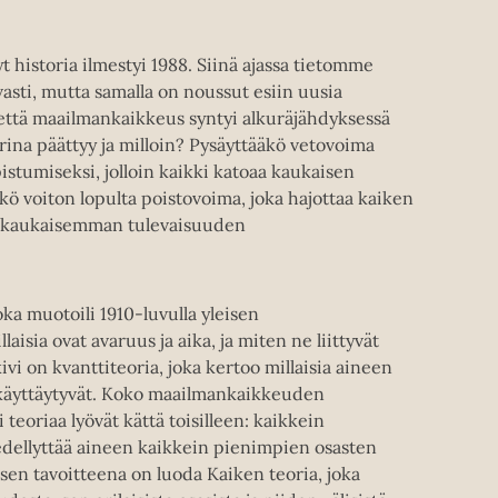
historia ilmestyi 1988. Siinä ajassa tietomme
asti, mutta samalla on noussut esiin uusia
ä, että maailmankaikkeus syntyi alkuräjähdyksessä
arina päättyy ja milloin? Pysäyttääkö vetovoima
stumiseksi, jolloin kaikki katoaa kaukaisen
ö voiton lopulta poistovoima, joka hajottaa kaiken
elä kaukaisemman tulevaisuuden
oka muotoili 1910-luvulla yleisen
laisia ovat avaruus ja aika, ja miten ne liittyvät
vi on kvanttiteoria, joka kertoo millaisia aineen
e käyttäytyvät. Koko maailmankaikkeuden
teoriaa lyövät kättä toisilleen: kaikkein
ellyttää aineen kaikkein pienimpien osasten
ksen tavoitteena on luoda Kaiken teoria, joka