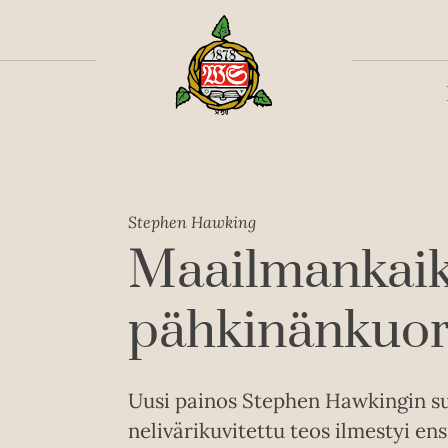
Toiss
Stephen Hawking
Maailmankai
pähkinänkuor
Uusi painos Stephen Hawkingin su
nelivärikuvitettu teos ilmestyi e