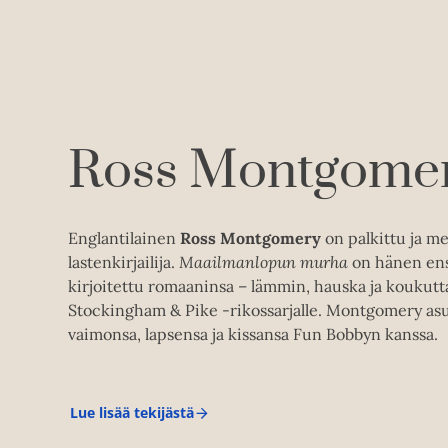
Ross Montgome
Englantilainen
Ross Montgomery
on palkittu ja m
lastenkirjailija.
Maailmanlopun murha
on hänen ens
kirjoitettu romaaninsa – lämmin, hauska ja koukutta
Stockingham & Pike -rikossarjalle. Montgomery as
vaimonsa, lapsensa ja kissansa Fun Bobbyn kanssa.
Lue lisää tekijästä
R
o