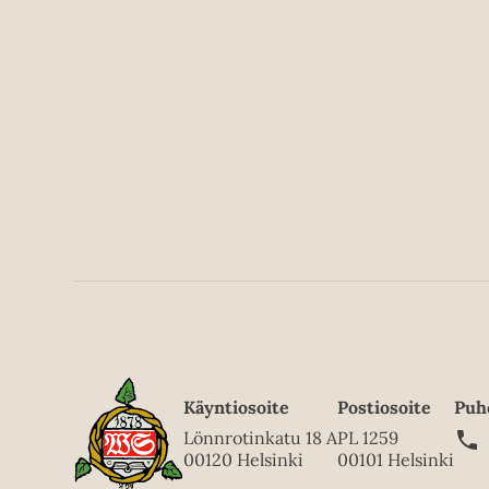
s
s
M
o
n
t
g
o
m
e
r
y
Käyntiosoite
Postiosoite
Puh
Lönnrotinkatu 18 A
PL 1259
00120 Helsinki
00101 Helsinki