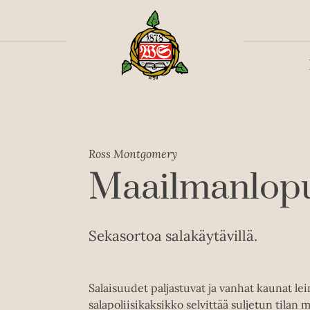
Toiss
Ross Montgomery
Maailmanlop
Sekasortoa salakäytävillä.
Salaisuudet paljastuvat ja vanhat kaunat 
salapoliisikaksikko selvittää suljetun ti