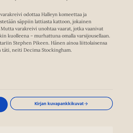
a varakreivi odottaa Halleyn komeettaa ja
etään säppiin lattiasta kattoon, jokainen
Mutta varakreivi unohtaa vaarat, jotka vaanivat
ykin kuolleena – murhattuna omalla varsijousellaan.
ariin Stephen Pikeen. Hänen ainoa liittolaisensa
n täti, neiti Decima Stockingham.
Kirjan kuvapankkikuvat