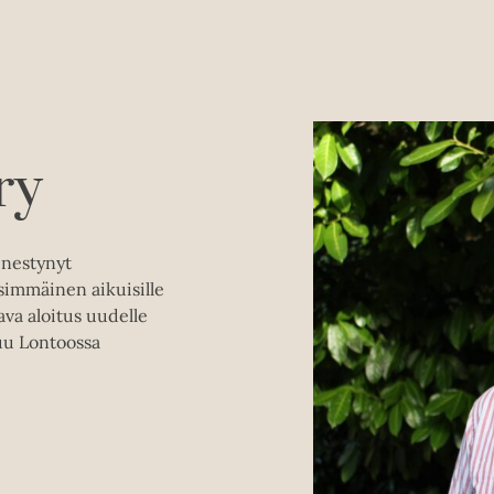
ry
enestynyt
immäinen aikuisille
va aloitus uudelle
uu Lontoossa