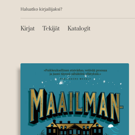
Toissijainen
Hyppää
Haluatko kirjailijaksi?
sisältöön
Päävalikko
Kirjat
Tekijät
Katalogit