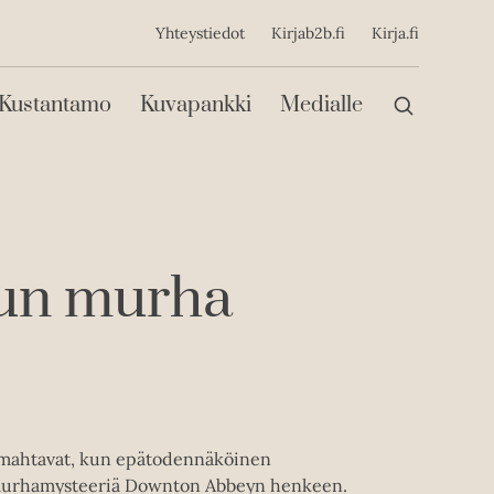
ijainen
Yhteystiedot
Kirjab2b.fi
Kirja.fi
Päävalikko
Kustantamo
Kuvapankki
Medialle
un murha
leimahtavat, kun epätodennäköinen
lan murhamysteeriä Downton Abbeyn henkeen.