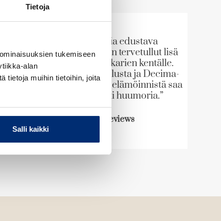
Tietoja
”Eri sukupolvia edustava
nuuskijakaksikko on tervetullut lisä
 ominaisuuksien tukemiseen
historiallisten dekkarien kentälle.
tiikka-alan
Stephenin kainostelusta ja Decima-
ietoja muihin tietoihin, joita
neidin estottomasta elämöinnistä saa
irti loputtomasti huumoria.”
Kirkus Reviews
Salli kaikki