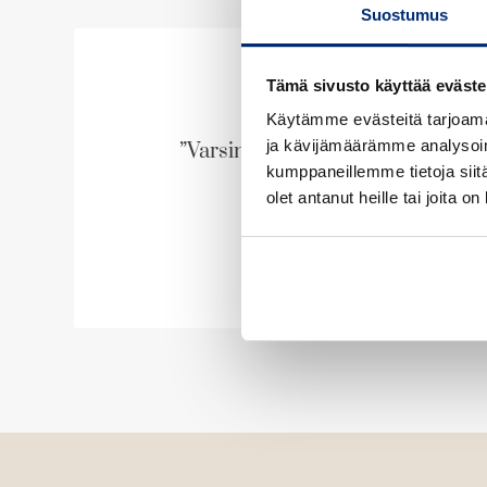
Suostumus
i
i
p
p
l
l
Tämä sivusto käyttää eväste
i
i
Käytämme evästeitä tarjoama
s
s
ja kävijämäärämme analysoim
”Varsinainen sähikäinen!”
t
t
kumppaneillemme tietoja siitä
olet antanut heille tai joita o
The Sun