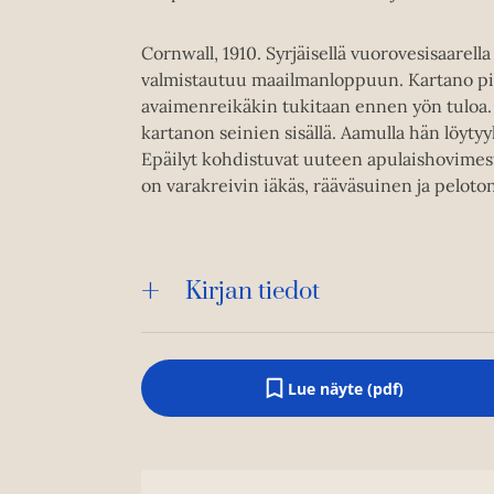
Cornwall, 1910. Syrjäisellä vuorovesisaarell
valmistautuu maailmanloppuun. Kartano pist
avaimenreikäkin tukitaan ennen yön tuloa. 
kartanon seinien sisällä. Aamulla hän löyty
Epäilyt kohdistuvat uuteen apulaishovimest
on varakreivin iäkäs, rääväsuinen ja peloto
Kirjan tiedot
Lue näyte (pdf)
A
u
k
e
a
a