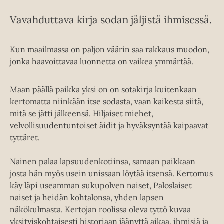
Vavahduttava kirja sodan jäljistä ihmisessä.
Kun maailmassa on paljon väärin saa rakkaus muodon,
jonka haavoittavaa luonnetta on vaikea ymmärtää.
Maan päällä paikka yksi on on sotakirja kuitenkaan
kertomatta niinkään itse sodasta, vaan kaikesta siitä,
mitä se jätti jälkeensä. Hiljaiset miehet,
velvollisuudentuntoiset äidit ja hyväksyntää kaipaavat
tyttäret.
Nainen palaa lapsuudenkotiinsa, samaan paikkaan
josta hän myös usein unissaan löytää itsensä. Kertomus
käy läpi useamman sukupolven naiset, Paloslaiset
naiset ja heidän kohtalonsa, yhden lapsen
näkökulmasta. Kertojan roolissa oleva tyttö kuvaa
yksityiskohtaisesti historiaan jäänyttä aikaa, ihmisiä ja