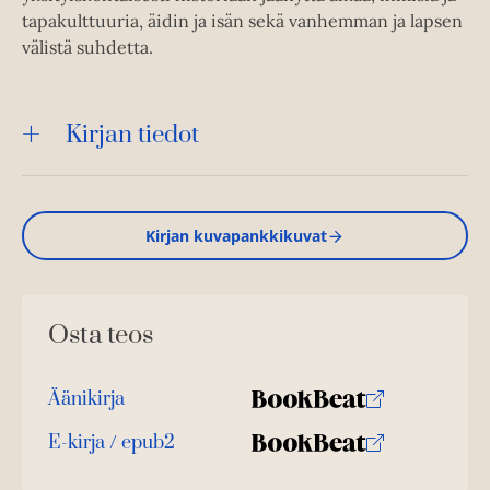
tapakulttuuria, äidin ja isän sekä vanhemman ja lapsen
välistä suhdetta.
Kirjan tiedot
Kirjan kuvapankkikuvat
Osta teos
Äänikirja
K
B
u
o
E-kirja / epub2
K
B
u
o
u
o