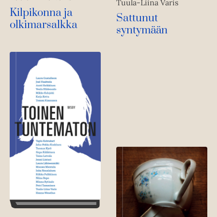
Tuula-Liina Varis
Kilpikonna ja
Sattunut
olkimarsalkka
syntymään