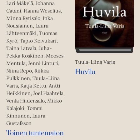
Lari Mäkelä, Johanna
Catani, Hanna Weselius,
Minna Rytisalo, Inka
Nousiainen, Laura
Lähteenmäki, Tuomas
Kyrö, Tapio Koivukari,
Taina Latvala, Juha-
Pekka Koskinen, Mooses
Tuula-Liina Varis
Mentula, Jenni Linturi,
Niina Repo, Riikka
Huvila
Pulkkinen, Tuula-Liina
Varis, Katja Kettu, Antti
Heikkinen, Joel Haahtela,
Venla Hiidensalo, Mikko
Kalajoki, Tommi
Kinnunen, Laura
Gustafsson
Toinen tuntematon