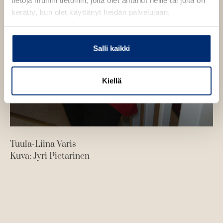
tietoja muihin tietoihin, joita olet antanut heille tai joita on
kerätty, kun olet käyttänyt heidän palvelujaan.
Salli kaikki
Kiellä
Tuula-Liina Varis
Kuva: Jyri Pietarinen