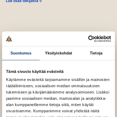
v
Lue lisää tekijästä
l
T
ä
u
i
u
l
l
l
i
a
e
-
l
h
L
e
t
i
h
i
e
n
t
e
a
e
V
n
Suostumus
Yksityiskohdat
Tietoja
a
e
r
n
i
s
Tämä sivusto käyttää evästeitä
Käytämme evästeitä tarjoamamme sisällön ja mainosten
räätälöimiseen, sosiaalisen median ominaisuuksien
tukemiseen ja kävijämäärämme analysoimiseen. Lisäksi
jaamme sosiaalisen median, mainosalan ja analytiikka-
alan kumppaneillemme tietoja siitä, miten käytät
sivustoamme. Kumppanimme voivat yhdistää näitä