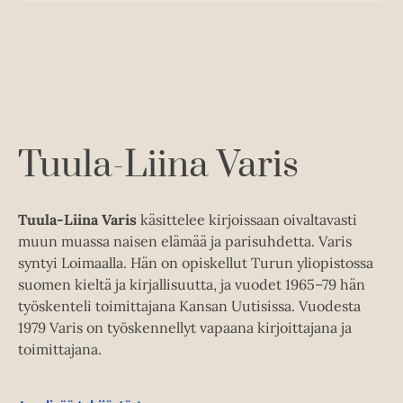
n
k
u
o
t
b
n
k
e
e
t
b
l
a
e
e
e
t
l
a
A
e
t
u
A
k
Tuula-Liina Varis
u
e
k
a
e
a
Tuula-Liina Varis
käsittelee kirjoissaan oivaltavasti
a
u
muun muassa naisen elämää ja parisuhdetta. Varis
a
u
syntyi Loimaalla. Hän on opiskellut Turun yliopistossa
u
t
suomen kieltä ja kirjallisuutta, ja vuodet 1965–79 hän
u
e
työskenteli toimittajana Kansan Uutisissa. Vuodesta
t
e
1979 Varis on työskennellyt vapaana kirjoittajana ja
e
n
toimittajana.
e
v
n
ä