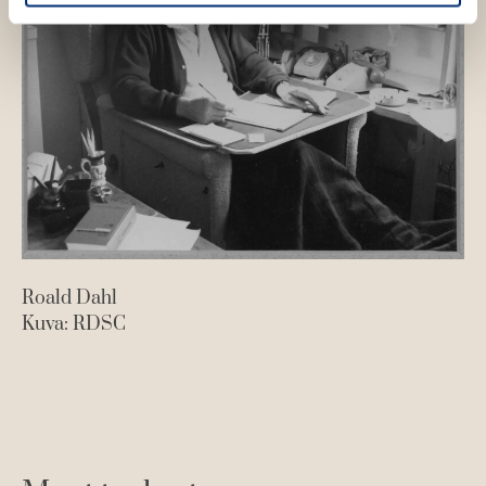
a
a
t
t
Roald Dahl
Kuva: RDSC