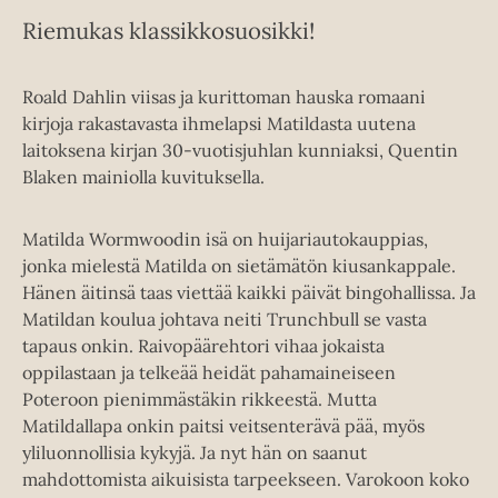
Riemukas klassikkosuosikki!
Roald Dahlin viisas ja kurittoman hauska romaani
kirjoja rakastavasta ihmelapsi Matildasta uutena
laitoksena kirjan 30-vuotisjuhlan kunniaksi, Quentin
Blaken mainiolla kuvituksella.
Matilda Wormwoodin isä on huijariautokauppias,
jonka mielestä Matilda on sietämätön kiusankappale.
Hänen äitinsä taas viettää kaikki päivät bingohallissa. Ja
Matildan koulua johtava neiti Trunchbull se vasta
tapaus onkin. Raivopäärehtori vihaa jokaista
oppilastaan ja telkeää heidät pahamaineiseen
Poteroon pienimmästäkin rikkeestä. Mutta
Matildallapa onkin paitsi veitsenterävä pää, myös
yliluonnollisia kykyjä. Ja nyt hän on saanut
mahdottomista aikuisista tarpeekseen. Varokoon koko