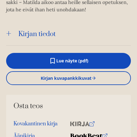
sakki – Matilda aikoo antaa heille sellaisen opetuksen,
jota he eivät ihan heti unohdakaan!
Kirjan tiedot
Lue näyte (pdf)
A
u
k
Kirjan kuvapankkikuvat
e
a
a
u
u
Osta teos
t
e
e
n
Kovakantinen kirja
v
O
K
ä
s
i
Äänikirja
l