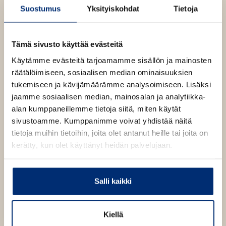
v
kuvittanut yli 300 kirjaa ja oli Roald Dahlin
n
Suostumus
Yksityiskohdat
Tietoja
ä
lempikuvittaja.
v
l
ä
i
Roald Dahl
l
Tämä sivusto käyttää evästeitä
l
i
e
Lue lisää tekijästä
Käytämme evästeitä tarjoamamme sisällön ja mainosten
R
l
h
o
räätälöimiseen, sosiaalisen median ominaisuuksien
e
a
t
tukemiseen ja kävijämäärämme analysoimiseen. Lisäksi
l
h
e
jaamme sosiaalisen median, mainosalan ja analytiikka-
d
t
D
e
alan kumppaneillemme tietoja siitä, miten käytät
a
e
n
sivustoamme. Kumppanimme voivat yhdistää näitä
h
e
l
tietoja muihin tietoihin, joita olet antanut heille tai joita on
O
O
n
kerätty, kun olet käyttänyt heidän palvelujaan.
h
h
i
i
t
t
Salli kaikki
a
a
k
k
u
u
Kiellä
v
v