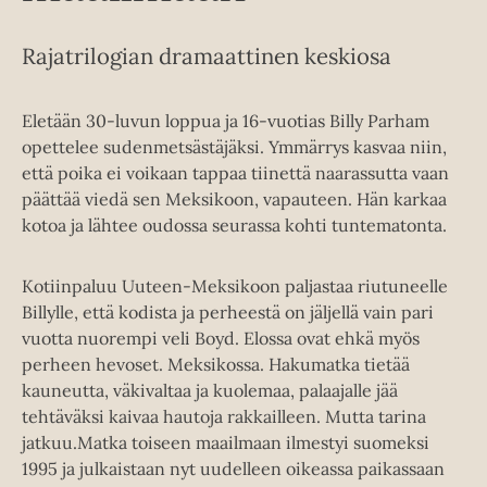
Rajatrilogian dramaattinen keskiosa
Eletään 30-luvun loppua ja 16-vuotias Billy Parham
opettelee sudenmetsästäjäksi. Ymmärrys kasvaa niin,
että poika ei voikaan tappaa tiinettä naarassutta vaan
päättää viedä sen Meksikoon, vapauteen. Hän karkaa
kotoa ja lähtee oudossa seurassa kohti tuntematonta.
Kotiinpaluu Uuteen-Meksikoon paljastaa riutuneelle
Billylle, että kodista ja perheestä on jäljellä vain pari
vuotta nuorempi veli Boyd. Elossa ovat ehkä myös
perheen hevoset. Meksikossa. Hakumatka tietää
kauneutta, väkivaltaa ja kuolemaa, palaajalle jää
tehtäväksi kaivaa hautoja rakkailleen. Mutta tarina
jatkuu.Matka toiseen maailmaan ilmestyi suomeksi
1995 ja julkaistaan nyt uudelleen oikeassa paikassaan