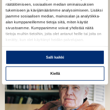
ä
Tie, Veren ääriin
sekä
Rajatrilogia: Kaikki kauniit
räätälöimiseen, sosiaalisen median ominaisuuksien
l
hevoset, Matka toiseen maailmaan
ja
Tasangon
tukemiseen ja kävijämäärämme analysoimiseen. Lisäksi
i
kaupungit
.
jaamme sosiaalisen median, mainosalan ja analytiikka-
l
alan kumppaneillemme tietoja siitä, miten käytät
e
sivustoamme. Kumppanimme voivat yhdistää näitä
h
Lue lisää tekijästä
C
tietoja muihin tietoihin, joita olet antanut heille tai joita on
t
o
kerätty, kun olet käyttänyt heidän palvelujaan.
r
e
m
e
a
c
n
M
Salli kaikki
c
C
a
r
Kiellä
t
h
y