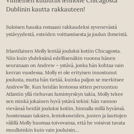
Viimeinen kuulutus lennolle Chicagosta
Dublinin kautta rakkauteen!
Suloisen hauska romaani rakkaudeksi syvenevästä
ystävyydestä, esteiden voittamisesta ja joulun ihmeistä.
Irlantilainen Molly lentää jouluksi kotiin Chicagosta.
Niin kuin yhdeksänä edellisenäkin vuonna hänen
seuranaan on Andrew – ystävä, jonka hän kohtaa vain
kerran vuodessa. Molly ei ole erityisen innostunut
joulusta, mutta hän tietää, kuinka paljon se merkitsee
Andrew’lle. Kun heidän lentonsa sitten peruuntuu
Atlantin yllä riehuvan lumimyrskyn takia, Molly tekee
sen minkä jokainen hyvä ystävä tekisi: hän vannoo
vievänsä heidät jouluksi kotiin, hinnalla millä hyvänsä.
Juostessaan taksien, lentokoneiden, junien ja lauttojen
välillä Molly huomaa toivovansa, että he voisivat tavata
muulloinkin kuin vain jouluisin…