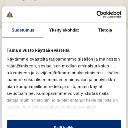
K
B
e
u
o
a
h
u
o
n
k
t
.
u
o
e
t
b
f
e
n
k
e
e
n
i
t
b
Suostumus
Yksityiskohdat
Tietoja
l
a
A
e
e
e
t
u
l
a
A
k
e
t
Mediassa
Tämä sivusto käyttää evästeitä
u
e
A
k
Käytämme evästeitä tarjoamamme sisällön ja mainosten
a
S
S
u
e
räätälöimiseen, sosiaalisen median ominaisuuksien
a
k
k
k
a
tukemiseen ja kävijämäärämme analysoimiseen. Lisäksi
u
i
i
e
a
jaamme sosiaalisen median, mainosalan ja analytiikka-
u
p
p
a
u
alan kumppaneillemme tietoja siitä, miten käytät
t
l
l
a
u
”Älyttömän suloinen. Järjettömän
sivustoamme. Kumppanimme voivat yhdistää näitä
e
i
i
u
t
hauska.”
tietoja muihin tietoihin, joita olet antanut heille tai joita on
e
s
s
u
e
kerätty, kun olet käyttänyt heidän palvelujaan.
n
t
t
t
e
The Rambling Book Nerd -blogi
v
e
n
ä
e
v
Salli kaikki