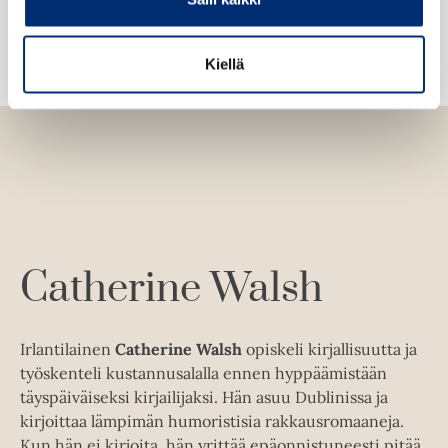
l
n
ä
i
v
l
l
ä
Kiellä
i
e
l
l
h
i
e
t
l
h
e
e
t
e
h
e
n
t
e
e
n
e
Catherine Walsh
n
Irlantilainen
Catherine Walsh
opiskeli kirjallisuutta ja
työskenteli kustannusalalla ennen hyppäämistään
täyspäiväiseksi kirjailijaksi. Hän asuu Dublinissa ja
kirjoittaa lämpimän humoristisia rakkausromaaneja.
Kun hän ei kirjoita, hän yrittää epäonnistuneesti pitää