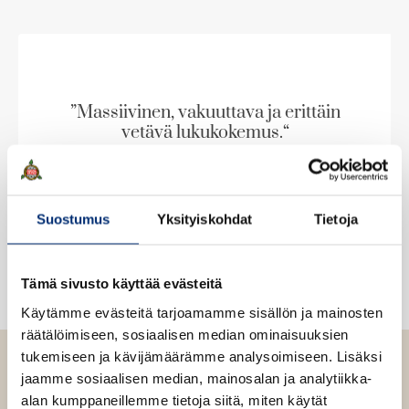
u
e
k
k
k
a
i
i
e
a
p
p
a
u
l
l
a
u
i
i
”Massiivinen, vakuuttava ja erittäin
u
t
s
s
vetävä lukukokemus.“
u
e
t
t
t
e
Kaleva
e
n
e
v
Suostumus
Yksityiskohdat
Tietoja
n
ä
v
l
ä
i
Tämä sivusto käyttää evästeitä
l
l
i
Käytämme evästeitä tarjoamamme sisällön ja mainosten
e
l
räätälöimiseen, sosiaalisen median ominaisuuksien
h
e
tukemiseen ja kävijämäärämme analysoimiseen. Lisäksi
t
h
jaamme sosiaalisen median, mainosalan ja analytiikka-
e
t
alan kumppaneillemme tietoja siitä, miten käytät
e