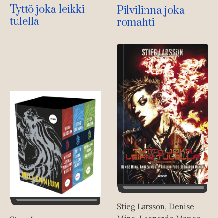
Tyttö joka leikki
Pilvilinna joka
tulella
romahti
Stieg Larsson, Denise