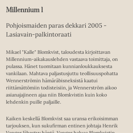
Millennium 1
Pohjoismaiden paras dekkari 2005 -
Lasiavain-palkintoraati
Mikael "Kalle" Blomkvist, taloudesta kirjoittavan
Millennium-aikakauslehden vastaava toimittaja, on
pulassa. Hänet tuomitaan kunnianloukkauksesta
vankilaan. Mahtava paljastusjuttu teollisuuspohatta
Wennerströmin hämäräbisneksistä kaatui
riittämättömiin todisteisiin, ja Wennerström aikoo
asianajajineen ajaa niin Blomkvistin kuin koko
lehdenkin puille paljaille.
Kaiken keskellä Blomkvist saa uransa erikoisimman
tarjouksen, kun sukufirman entinen johtaja Henrik
Vanger lähestyy häntä. Vanger haluaa Blomkvistin