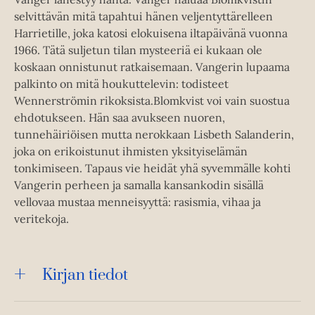
selvittävän mitä tapahtui hänen veljentyttärelleen
Harrietille, joka katosi elokuisena iltapäivänä vuonna
1966. Tätä suljetun tilan mysteeriä ei kukaan ole
koskaan onnistunut ratkaisemaan. Vangerin lupaama
palkinto on mitä houkuttelevin: todisteet
Wennerströmin rikoksista.Blomkvist voi vain suostua
ehdotukseen. Hän saa avukseen nuoren,
tunnehäiriöisen mutta nerokkaan Lisbeth Salanderin,
joka on erikoistunut ihmisten yksityiselämän
tonkimiseen. Tapaus vie heidät yhä syvemmälle kohti
Vangerin perheen ja samalla kansankodin sisällä
vellovaa mustaa menneisyyttä: rasismia, vihaa ja
veritekoja.
Kirjan tiedot