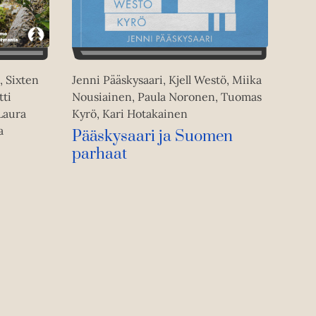
Jenni Pääskysaari, Kjell Westö, Miika
, Sixten
Nousiainen, Paula Noronen, Tuomas
ti
Kyrö, Kari Hotakainen
Laura
a
Pääskysaari ja Suomen
parhaat