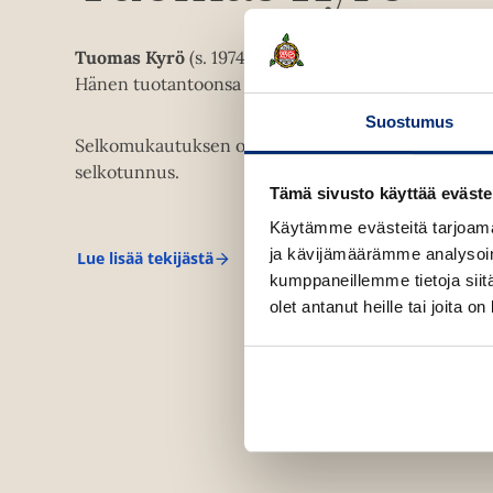
Tuomas Kyrö
(s. 1974) on yksi suosituimmista suomala
Hänen tuotantoonsa kuuluu romaaneja, pakinoita, d
Suostumus
Selkomukautuksen on tehnyt
Ari Sainio
. Teoksell
selkotunnus.
Tämä sivusto käyttää eväste
Käytämme evästeitä tarjoama
ja kävijämäärämme analysoim
Lue lisää tekijästä
T
kumppaneillemme tietoja siitä
u
o
olet antanut heille tai joita o
m
a
s
K
y
r
ö