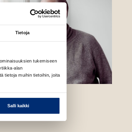
Tietoja
 ominaisuuksien tukemiseen
tiikka-alan
ietoja muihin tietoihin, joita
i Ltd
Salli kaikki