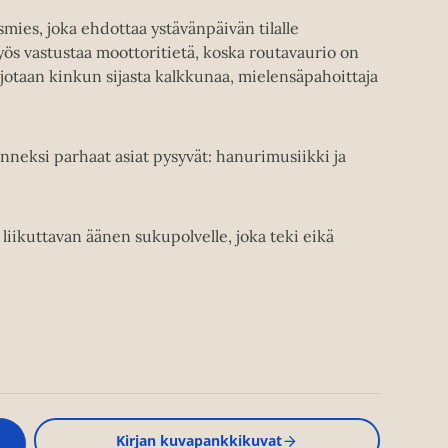
mies, joka ehdottaa ystävänpäivän tilalle
yös vastustaa moottoritietä, koska routavaurio on
rjotaan kinkun sijasta kalkkunaa, mielensäpahoittaja
neksi parhaat asiat pysyvät: hanurimusiikki ja
liikuttavan äänen sukupolvelle, joka teki eikä
Kirjan kuvapankkikuvat