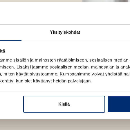
a
a
iskirjailijoista.
u
raamaa ja sarjakuvia.
u
Yksityiskohdat
t
e on myönnetty
e
e
itä
n
mme sisällön ja mainosten räätälöimiseen, sosiaalisen median
v
iseen. Lisäksi jaamme sosiaalisen median, mainosalan ja analy
ä
, miten käytät sivustoamme. Kumppanimme voivat yhdistää näitä t
l
n kerätty, kun olet käyttänyt heidän palvelujaan.
i
l
Tuomas Kyrö
e
Kuva: Jari KivelaPixo
h
Kiellä
t
e
e