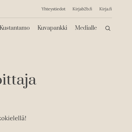
ijainen
Yhteystiedot
Kirjab2b.fi
Kirja.fi
Päävalikko
Kustantamo
Kuvapankki
Medialle
ttaja
okielellä!