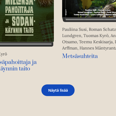
Pauliina Susi, Roman Schatz
Lundgren, Tuomas Kyrö, Ant
Otsamo, Teemu Keskisarja, 
Arffman, Hannes Mäntyrant
Kyrö
Metsäsuhteita
säpahoittaja ja
äynnin taito
Näytä lisää