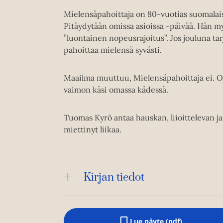
Mielensäpahoittaja on 80-vuotias suomalais
Pitäydytään omissa asioissa -päivää. Hän m
”luontainen nopeusrajoitus”. Jos jouluna ta
pahoittaa mielensä syvästi.
Maailma muuttuu, Mielensäpahoittaja ei. On
vaimon käsi omassa kädessä.
Tuomas Kyrö antaa hauskan, liioittelevan ja 
miettinyt liikaa.
Kirjan tiedot
Lue näyte (pdf)