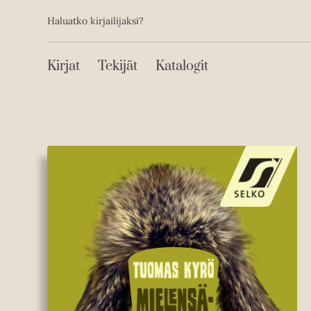
Toissijainen
Hyppää
Haluatko kirjailijaksi?
sisältöön
Päävalikko
Kirjat
Tekijät
Katalogit