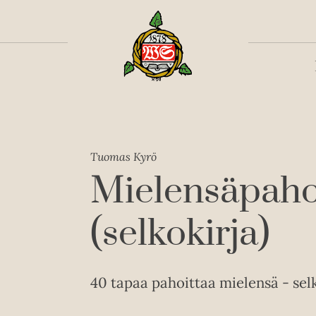
Toiss
Tuomas Kyrö
Mielensäpahoi
(selkokirja)
40 tapaa pahoittaa mielensä - selk