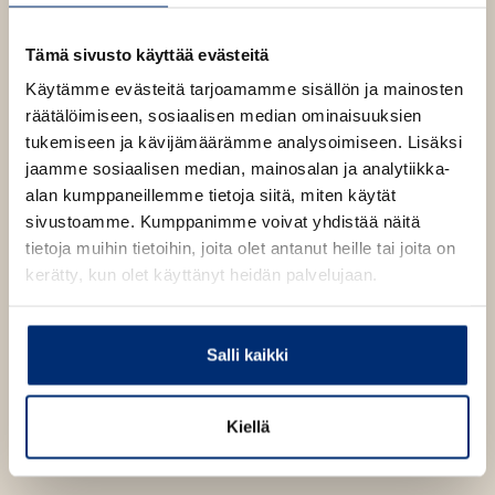
ja Toni Wirtanen. Yhdessä jaettujen kokemusten
äärellä voikin kysyä, mihin minä uskon?
Tämä sivusto käyttää evästeitä
Käytämme evästeitä tarjoamamme sisällön ja mainosten
räätälöimiseen, sosiaalisen median ominaisuuksien
Kirjan tiedot
tukemiseen ja kävijämäärämme analysoimiseen. Lisäksi
jaamme sosiaalisen median, mainosalan ja analytiikka-
alan kumppaneillemme tietoja siitä, miten käytät
sivustoamme. Kumppanimme voivat yhdistää näitä
Kirjan kuvapankkikuvat
tietoja muihin tietoihin, joita olet antanut heille tai joita on
kerätty, kun olet käyttänyt heidän palvelujaan.
Osta teos
Salli kaikki
E-kirja / epub2
K
B
u
o
Kiellä
u
o
n
k