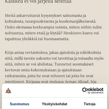
Kaikkea ei voi järjellä selittää
Meitä askarruttavat kysymykset sattumasta ja
kohtalosta, tuonpuoleisesta ja kuolemanjälkeisestä.
Onko olemassa korkeampia voimia, miten niihin tulisi
suhtautua, miten etsiä ja löytää? Henkinen kasvu voi
tapahtua yhtäkkiä tai huomaamatta.
Kirja antaa vertaistukea, jakaa ajatuksia ja näkökulmia
siitä, millä tavoin uskonto voi tavoittaa ja toisaalta myös
siitä, miten se voi ahdistaa. Tunnetut suomalaiset
kertovat omia kokemuksiaan ja ajatuksiaan
ratkaisuista, joita he ovat tehneet tai joita he ovat
miettineet. Kirjassa ovat mukana Arman Alizad, Irja
Askola, Tuomas Enbuske, Pirkko Saisio, Pekka Pouta,
Juha Hernesniemi, Minna Parikka, Aku Louhimies,
Pelle Miljoona, Päivikki Palosaari, Kristiina
Suostumus
Yksityiskohdat
Tietoja
Komulainen, Päivi Räsänen, Kauko Röyhkä, Seela Sella