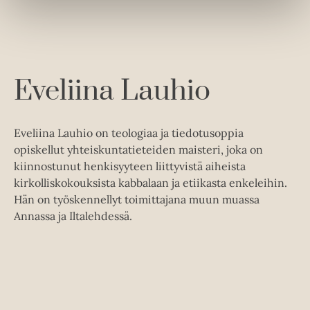
t
b
e
e
l
a
e
t
A
Eveliina Lauhio
u
k
e
Eveliina Lauhio on teologiaa ja tiedotusoppia
a
opiskellut yhteiskuntatieteiden maisteri, joka on
a
kiinnostunut henkisyyteen liittyvistä aiheista
u
kirkolliskokouksista kabbalaan ja etiikasta enkeleihin.
u
Hän on työskennellyt toimittajana muun muassa
t
Annassa ja Iltalehdessä.
e
e
n
v
ä
l