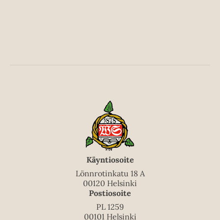
i
l
e
h
t
e
e
n
Käyntiosoite
Lönnrotinkatu 18 A
00120 Helsinki
Postiosoite
PL 1259
00101 Helsinki