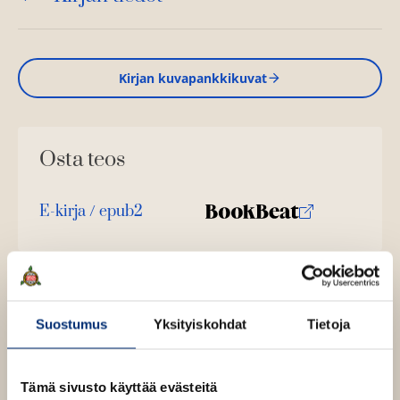
Kirjan kuvapankkikuvat
Osta teos
E-kirja / epub2
K
B
u
o
u
o
n
k
t
b
Suostumus
Yksityiskohdat
Tietoja
e
e
l
a
e
t
Tämä sivusto käyttää evästeitä
A