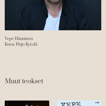
t
e
e
n
Vepe Hänninen
Kuva: Pirjo Kytolä
Muut teokset