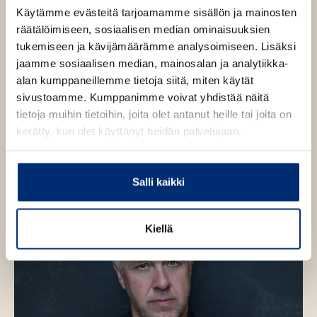
Vepe Hänninen
u
Käytämme evästeitä tarjoamamme sisällön ja mainosten
k
räätälöimiseen, sosiaalisen median ominaisuuksien
e
tukemiseen ja kävijämäärämme analysoimiseen. Lisäksi
a
jaamme sosiaalisen median, mainosalan ja analytiikka-
Lue lisää tekijästä
V
a
alan kumppaneillemme tietoja siitä, miten käytät
e
p
u
sivustoamme. Kumppanimme voivat yhdistää näitä
e
u
tietoja muihin tietoihin, joita olet antanut heille tai joita on
H
ä
t
kerätty, kun olet käyttänyt heidän palvelujaan.
n
e
n
e
i
n
n
Salli kaikki
e
v
n
ä
Kiellä
l
i
l
e
h