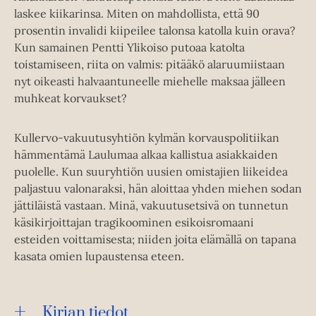
laskee kiikarinsa. Miten on mahdollista, että 90
prosentin invalidi kiipeilee talonsa katolla kuin orava?
Kun samainen Pentti Ylikoiso putoaa katolta
toistamiseen, riita on valmis: pitääkö alaruumiistaan
nyt oikeasti halvaantuneelle miehelle maksaa jälleen
muhkeat korvaukset?
Kullervo-vakuutusyhtiön kylmän korvauspolitiikan
hämmentämä Laulumaa alkaa kallistua asiakkaiden
puolelle. Kun suuryhtiön uusien omistajien liikeidea
paljastuu valonaraksi, hän aloittaa yhden miehen sodan
jättiläistä vastaan. Minä, vakuutusetsivä on tunnetun
käsikirjoittajan tragikoominen esikoisromaani
esteiden voittamisesta; niiden joita elämällä on tapana
kasata omien lupaustensa eteen.
Kirjan tiedot