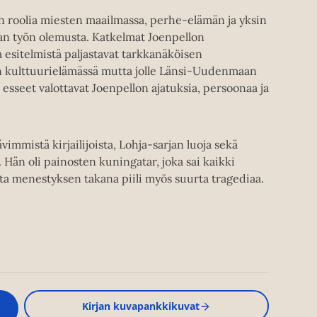
en roolia miesten maailmassa, perhe-elämän ja yksin
jan työn olemusta. Katkelmat Joenpellon
a esitelmistä paljastavat tarkkanäköisen
ngin kulttuurielämässä mutta jolle Länsi-Uudenmaan
esseet valottavat Joenpellon ajatuksia, persoonaa ja
immistä kirjailijoista, Lohja-sarjan luoja sekä
. Hän oli painosten kuningatar, joka sai kaikki
ta menestyksen takana piili myös suurta tragediaa.
Kirjan kuvapankkikuvat