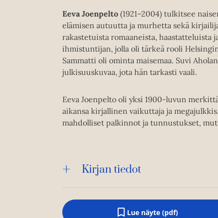
Eeva Joenpelto
(1921–2004) tulkitsee nais
elämisen autuutta ja murhetta sekä kirjaili
rakastetuista romaaneista, haastatteluista j
ihmistuntijan, jolla oli tärkeä rooli Helsi
Sammatti oli ominta maisemaa. Suvi Aholan 
julkisuuskuvaa, jota hän tarkasti vaali.
Eeva Joenpelto oli yksi 1900-luvun merkittäv
aikansa kirjallinen vaikuttaja ja megajulkkis
mahdolliset palkinnot ja tunnustukset, mut
Kirjan tiedot
Lue näyte (pdf)
A