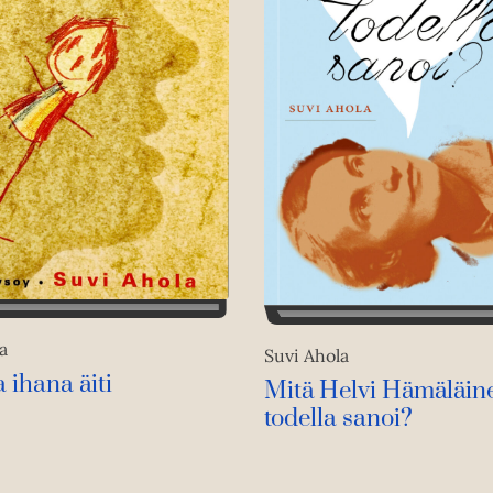
a
Suvi Ahola
 ihana äiti
Mitä Helvi Hämäläin
todella sanoi?