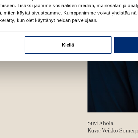
t
e
iseen. Lisäksi jaamme sosiaalisen median, mainosalan ja analy
e
n
, miten käytät sivustoamme. Kumppanimme voivat yhdistää näitä t
e
n kerätty, kun olet käyttänyt heidän palvelujaan.
n
Kiellä
Suvi Ahola
Kuva: Veikko Somer