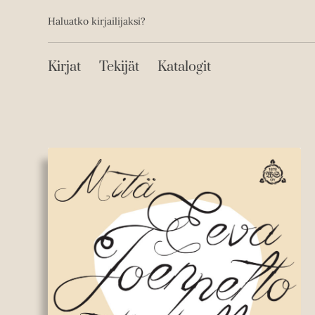
Toissijainen
Hyppää
Haluatko kirjailijaksi?
sisältöön
Päävalikko
Kirjat
Tekijät
Katalogit