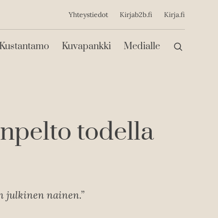
ijainen
Yhteystiedot
Kirjab2b.fi
Kirja.fi
Päävalikko
Kustantamo
Kuvapankki
Medialle
npelto todella
n julkinen nainen.”