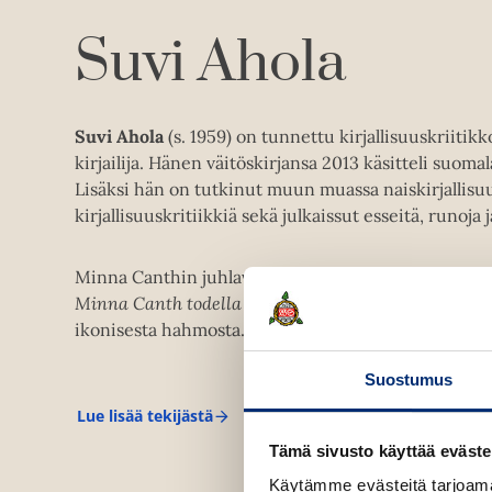
Suvi Ahola
Suvi Ahola
(s. 1959) on tunnettu kirjallisuuskriitikko
kirjailija. Hänen väitöskirjansa 2013 käsitteli suomal
Lisäksi hän on tutkinut muun muassa naiskirjallisu
kirjallisuuskritiikkiä sekä julkaissut esseitä, runoja j
Minna Canthin juhlavuonna 2019 hän julkaisi suosi
Minna Canth todella sanoi?
, joka tuo esiin uusia pi
ikonisesta hahmosta.
Suostumus
Lue lisää tekijästä
S
u
Tämä sivusto käyttää eväste
v
i
Käytämme evästeitä tarjoama