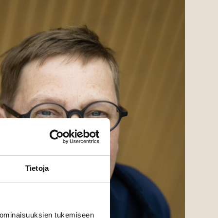
Tietoja
 ominaisuuksien tukemiseen